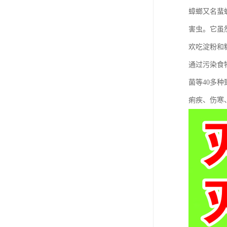
蟑螂又名蜚
害虫。它虽
欢吃淀粉和
通过污染食
菌等40多
痢疾、伤寒