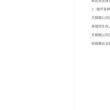
殖还会加速
3、破坏各
灭蟑螂公司
来维持生存
灭蟑螂公司
有蟑螂出没