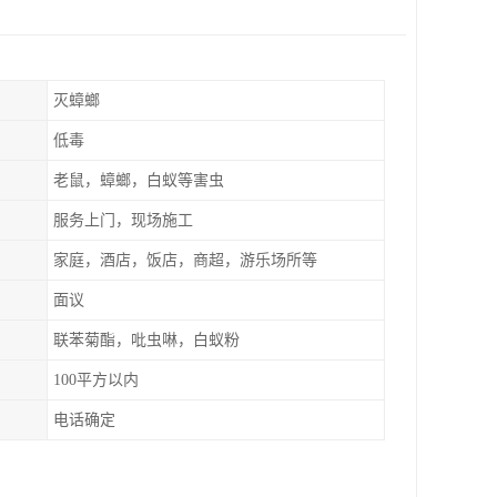
灭蟑螂
低毒
老鼠，蟑螂，白蚁等害虫
服务上门，现场施工
家庭，酒店，饭店，商超，游乐场所等
面议
联苯菊酯，吡虫啉，白蚁粉
100平方以内
电话确定