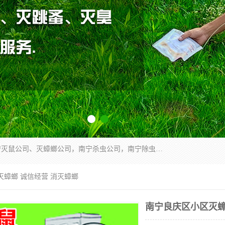
广西亿之豪有害生物防治服务有限公司是一家南宁灭鼠公司、灭蟑螂公司，南宁杀虫公司，南宁除虫公司，南宁灭跳蚤公司，南宁灭白蚁公司，南宁除四害公司,广西亿之豪有害生物防治服务有限公司专业灭蟑螂,除臭虫,其他害虫,服务上门,安全环保,售后保障,一次消杀，竭诚为您服务.
灭蟑螂 诚信经营 消灭蟑螂
南宁良庆区小区灭蟑