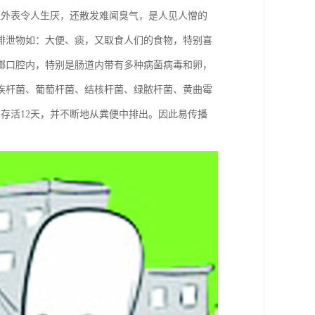
但外表令人生厌，还散发难闻臭气，是人见人憎的
排泄物如：大便、痰，又取食人们的食物，特别喜
螂口腔内，特别是肠道内带有多种病菌病毒和卵，
疾杆菌、葡萄杆菌、结核杆菌、绿脓杆菌、黄曲霉
存活12天，并不断地从粪便中排出。因此易传播