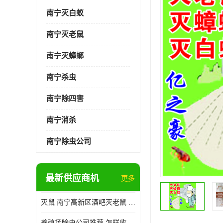
南宁灭白蚁
南宁灭老鼠
南宁灭蟑螂
南宁杀虫
南宁除四害
南宁消杀
南宁除虫公司
最新供应商机
更多
灭鼠 南宁高新区酒吧灭老鼠 诚信经营
养殖场除虫公司推荐 怎样收费 除苍蝇