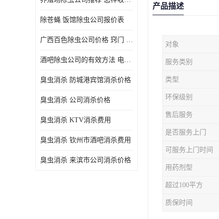
产品描述
除苍蝇 饭馆除虫公司报价表
广西百色除虫公司价格 窍门 除蟑螂
对象
酒吧除虫公司的有效方法 电话 除螨虫
服务类别
类型
臭虫消杀 防城港宾馆消杀价格
环保级别
臭虫消杀 公司消杀价格
售后服务
臭虫消杀 KTV消杀费用
是否服务上门
臭虫消杀 钦州市酒吧消杀费用
可服务上门时间
臭虫消杀 来滨市公司消杀价格
用药剂型
超过100平方
质保时间