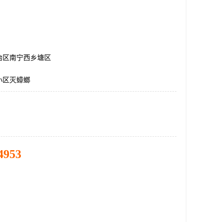
治区南宁西乡塘区
小区灭蟑螂
4953