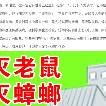
蠊、偷油婆。据考证它在世界上已生存3亿多年了，比有人类还早。它不
然有翅，但飞翔能力极差，主要靠爬行。它食性异常广泛，既取食人类的
糖类食物。摄食时跟蚊虫吸血一样，是先将其胃物吐出，再吸取食物。蟑
物和器皿传播疾病。据科学家化验检查，蟑螂体内和身上有沙门氏菌、痢
种致病菌；有蛔虫、钩虫等7种卵和肝炎病毒。这些病菌病毒可以在蟑螂体内
、肝炎、引发腹泄，还能使人发生化脓性感染。