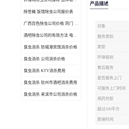
产品描述
除苍蝇 饭馆除虫公司报价表
广西百色除虫公司价格 窍门 除蟑螂
对象
酒吧除虫公司的有效方法 电话 除螨虫
服务类别
类型
臭虫消杀 防城港宾馆消杀价格
环保级别
臭虫消杀 公司消杀价格
售后服务
臭虫消杀 KTV消杀费用
是否服务上门
臭虫消杀 钦州市酒吧消杀费用
可服务上门时间
臭虫消杀 来滨市公司消杀价格
用药剂型
超过100平方
质保时间