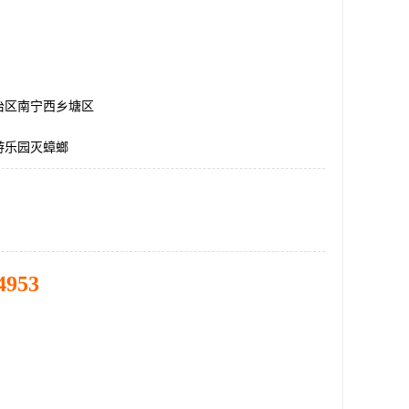
治区南宁西乡塘区
游乐园灭蟑螂
4953