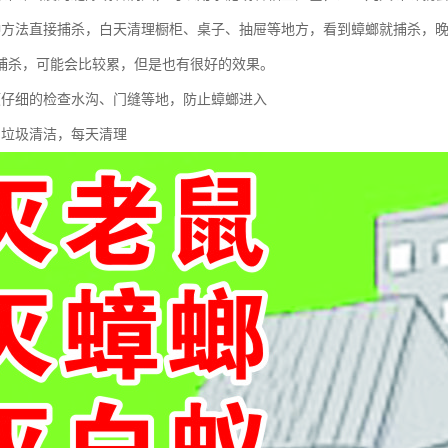
种方法直接捕杀，白天清理橱柜、桌子、抽屉等地方，看到蟑螂就捕杀，晚
捕杀，可能会比较累，但是也有很好的效果。
项仔细的检查水沟、门缝等地，防止蟑螂进入
内垃圾清洁，每天清理