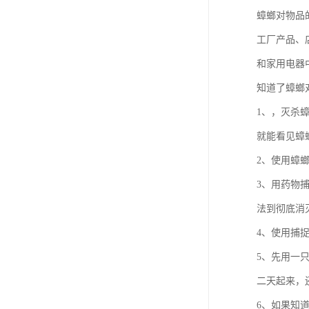
蟑螂对物品
工厂产品、
和家用电器
知道了蟑螂
1、，灭杀
就能看见蟑
2、使用蟑
3、用药物
法到彻底消
4、使用捕
5、先用一
二天起来，
6、如果知