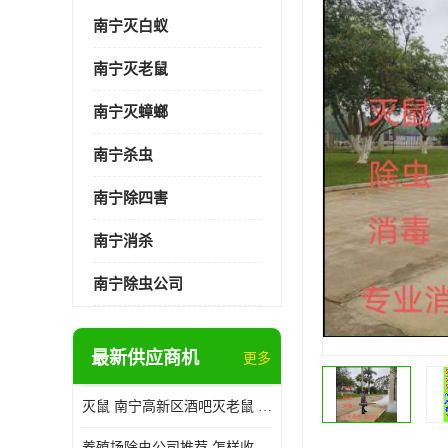
南宁灭白蚁
南宁灭老鼠
南宁灭蟑螂
南宁杀虫
南宁除四害
南宁消杀
南宁除虫公司
最新供应商机
更多
灭鼠 南宁高新区酒吧灭老鼠 诚信经营
养殖场除虫公司推荐 怎样收费 除苍蝇