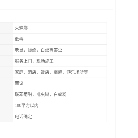
灭蟑螂
低毒
老鼠，蟑螂，白蚁等害虫
服务上门，现场施工
家庭，酒店，饭店，商超，游乐场所等
面议
联苯菊酯，吡虫啉，白蚁粉
100平方以内
电话确定