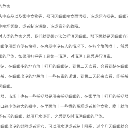
的危害
店中商品以及家中食物等，都可因蟑螂咬食而污损，造成经济损失。蟑螂
中咬坏线路，或者制造短路，造成意外的故障。
对人类的危害之后，我们就要想办法怎样消灭蟑螂。那下面就是灭蟑螂方
蟑螂使用既方便有快捷，在房屋中没有人的情况下，在各个角落喷上，然
螂的尸体，如果用扫把等工具统一清理，对清理工具后进行消毒。
螂贴，在蟑螂多的地方放上打开的蟑螂贴，到第二天去看，会看到黏在蟑
捕杀，在蟑螂出没的地段放上一些有毒的诱饵，到第二天起来去看，能捕
灭蟑螂。
捉器，市场上也有一些捕捉器是用来捕捉蟑螂的，在家里放上打开的捕捉
只口较小体较大的瓶中，在里面放上一些香的蛋糕或者其他食物，晚上就
还有活的蟑螂，就用开水烫死，之后要及时清理蟑螂的尸体。
道蟑螂出没的缝隙或者洞穴，可以用水泥或者粘土阻塞，过个几天蟑螂就