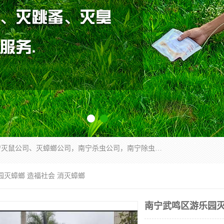
广西亿之豪有害生物防治服务有限公司是一家南宁灭鼠公司、灭蟑螂公司，南宁杀虫公司，南宁除虫公司，南宁灭跳蚤公司，南宁灭白蚁公司，南宁除四害公司,广西亿之豪有害生物防治服务有限公司专业灭蟑螂,除臭虫,其他害虫,服务上门,安全环保,售后保障,一次消杀，竭诚为您服务.
园灭蟑螂 造福社会 消灭蟑螂
南宁武鸣区游乐园灭