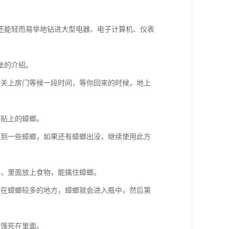
还能轻而易举地钻进大型电器、电子计算机、仪表
法的介绍。
后关上房门等候一段时间，等你回来的时候，地上
螂贴上的蟑螂。
杀到一些蟑螂，如果还有蟑螂出没，继续使用此方
器，里面放上食物，能擒住蟑螂。
放在蟑螂较多的地方，蟑螂就会进入瓶中，然后第
会饿死在里面。