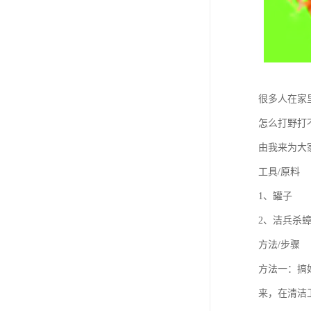
很多人在家
怎么打野打
由我来为大
工具/原料
1、罐子
2、洁兵杀
方法/步骤
方法一：搞
来，在清洁