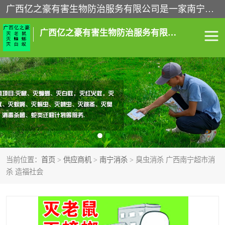
广西亿之豪有害生物防治服务有限公司是一家南宁灭鼠公司、灭蟑螂公司，南宁杀虫公司，南宁除虫公司，南宁灭跳蚤公司，南宁灭白蚁公司，南宁除四害公司,广西亿之豪有害生物防治服务有限公司专业灭蟑螂,除臭虫,其他害虫,服务上门,安全环保,售后保障,一次消杀，竭诚为您服务.
广西亿之豪有害生物防治服务有限公司
南宁灭白蚁
南宁灭老鼠
南宁灭蟑螂
南宁杀虫
南宁除四害
南宁消杀
当前位置：
首页
>
供应商机
>
南宁消杀
> 臭虫消杀 广西南宁超市消
南宁除虫公司
杀 造福社会