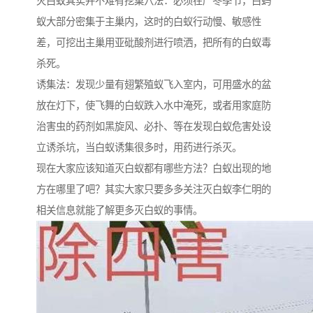
灭白蚁其实并不难有挖巢穴法：必须在严冬季节，白蚂
蚁大部分密集于主巢内，这时的白蚁行动慢、敏感性
差，可挖出主巢用亚砒酸剂进行喷洒，把所有的白蚁毒
杀死。
诱集法：发现少量有翅繁殖蚁飞入室内，可用盛水的盆
放在灯下，使飞舞的白蚁跌入水中淹死，或者用家庭防
治害虫的药剂如黑旋风、必扑、等在发现白蚁危害处设
立诱杀坑，当白蚁诱集很多时，用药进行杀灭。
现在大家应该知道灭白蚁都有哪些方法？白蚁出现的地
方在哪里了吧？其实大家只要多多关注灭白蚁李仁明的
相关信息就能了解更多灭白蚁的事情。