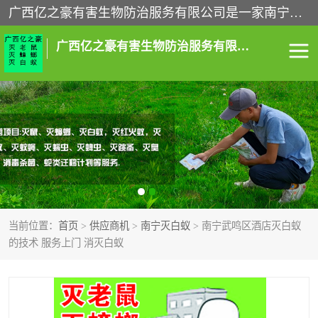
广西亿之豪有害生物防治服务有限公司是一家南宁灭鼠公司、灭蟑螂公司，南宁杀虫公司，南宁除虫公司，南宁灭跳蚤公司，南宁灭白蚁公司，南宁除四害公司,广西亿之豪有害生物防治服务有限公司专业灭蟑螂,除臭虫,其他害虫,服务上门,安全环保,售后保障,一次消杀，竭诚为您服务.
广西亿之豪有害生物防治服务有限公司
南宁灭白蚁
南宁灭老鼠
南宁灭蟑螂
南宁杀虫
南宁除四害
南宁消杀
当前位置：
首页
>
供应商机
>
南宁灭白蚁
> 南宁武鸣区酒店灭白蚁
南宁除虫公司
的技术 服务上门 消灭白蚁