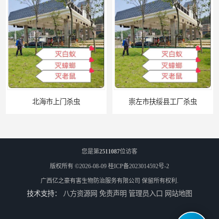
北海市上门杀虫
崇左市扶绥县工厂杀虫
您是第
2511087
位访客
版权所有 ©2026-08-09
桂ICP备2023014592号-2
广西亿之豪有害生物防治服务有限公司
保留所有权利.
技术支持：
八方资源网
免责声明
管理员入口
网站地图