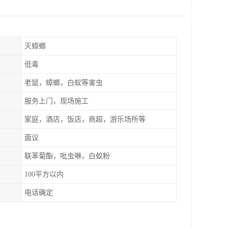
灭蟑螂
低毒
老鼠，蟑螂，白蚁等害虫
服务上门，现场施工
家庭，酒店，饭店，商超，游乐场所等
面议
联苯菊酯，吡虫啉，白蚁粉
100平方以内
电话确定