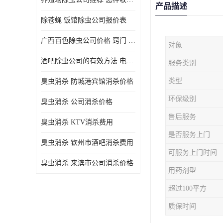
产品描述
除苍蝇 饭馆除虫公司报价表
广西百色除虫公司价格 窍门 除蟑螂
对象
酒吧除虫公司的有效方法 电话 除螨虫
服务类别
类型
臭虫消杀 防城港宾馆消杀价格
环保级别
臭虫消杀 公司消杀价格
售后服务
臭虫消杀 KTV消杀费用
是否服务上门
臭虫消杀 钦州市酒吧消杀费用
可服务上门时间
臭虫消杀 来滨市公司消杀价格
用药剂型
超过100平方
质保时间