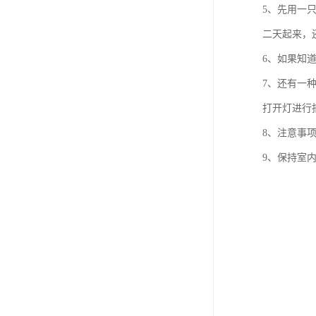
5、先用一
二天起来，
6、如果知
7、还有一
打开灯进行
8、注意事
9、保持室