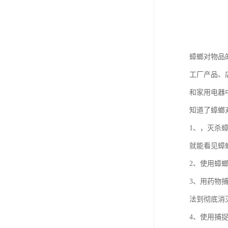
蟑螂对物品
工厂产品、
和家用电器
知道了蟑螂
1、，灭杀
就能看见蟑
2、使用蟑
3、用药物
法到彻底消
4、使用捕