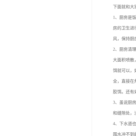
下面就和大
1、厨房是
房的卫生进
风，保持厨
2、厨房清
大面积喷散
饵就可以，
全，直接在
胶饵。还有
3、虽说厨
和缝隙处，
4、下水道
围水冲不到