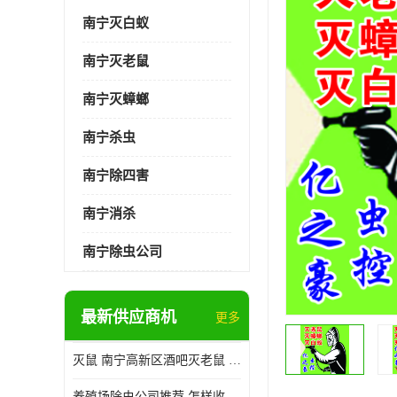
南宁灭白蚁
南宁灭老鼠
南宁灭蟑螂
南宁杀虫
南宁除四害
南宁消杀
南宁除虫公司
最新供应商机
更多
灭鼠 南宁高新区酒吧灭老鼠 诚信经营
养殖场除虫公司推荐 怎样收费 除苍蝇