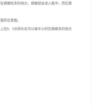
放在蟑螂较多的地方，蟑螂就会进入瓶中，然后第
会饿死在里面。
上在8、9点钟左右可以每半小时在蟑螂多的地方