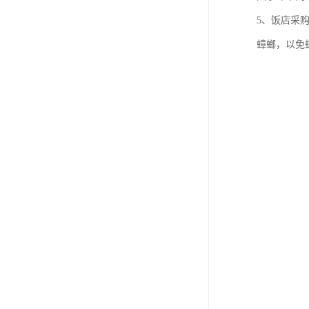
5、饭店采
蟑螂，以免