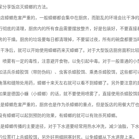
家分享饭店灭蟑螂的方法。
饭店蟑螂危害严重的，一般蟑螂都会集中在厨房，而脏乱的环境会比干净
行彻底的清理，厨房内的所有食品需要摆放整齐，好是包装好，不要直接
房的干燥。厨房的垃圾要每日都清理掉，不要留过夜，所有的碗盘都要当
理干净后，就可以开始使用蟑螂药来灭蟑螂了。对于大型饭店厨房面积比
，喷雾有一定的毒性，注意避开食物，以免引起中毒。对于一般普通的小
如洁兵杀蟑胶饵（带防伪码）、虫客杀蟑胶饵、乘勇杀蟑胶饵，这些都可
角落和缝隙处用药，蟑螂十来天左右就可以看不到蟑螂了。另外要注意的
如果是德国小蠊（小蟑螂）的话，就不要使用喷雾了，直接使用杀蟑胶饵
房是蟑螂危害严重的，厨房也是作为杀蟑螂的重点，但是饭店的用餐大厅
没有蟑螂可以起到预防的效果，有蟑螂的就可以有效杀死蟑螂。
也是蟑螂传播的主要途径，对于下水道要经常用热水冲洗，减少油脂，下
的位置打上杀蟑胶饵，另外好用细网塞封死，以免蟑螂从下水道爬上来。