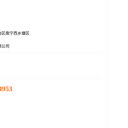
治区南宁西乡塘区
螂公司
4953