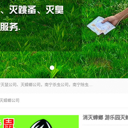
广西亿之豪有害生物防治服务有限公司是一家南宁灭鼠公司、灭蟑螂公司，南宁杀虫公司，南宁除虫公司，南宁灭跳蚤公司，南宁灭白蚁公司，南宁除四害公司,广西亿之豪有害生物防治服务有限公司专业灭蟑螂,除臭虫,其他害虫,服务上门,安全环保,售后保障,一次消杀，竭诚为您服务.
园灭蟑螂公司
消灭蟑螂 游乐园灭