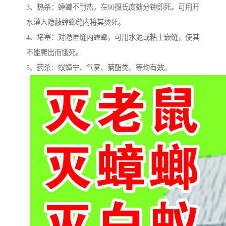
3、热杀：蟑螂不耐热，在60摄氏度数分钟即死。可用开
水灌入隐蔽蟑螂缝内将其烫死。
4、堵塞：对隐匿缝内蟑螂，可用水泥或粘土嵌缝，使其
不能爬出而饿死。
5、药杀：蚁蟑宁、气雾、菊酯类、等均有效。