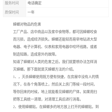
服务时间
电话确定
质保时间
一年
蟑螂对物品的危害
工厂产品、店中商品以及家中食物等，都可因蟑螂咬食
而污损，造成经济损失。蟑螂还能轻而易举地钻进大型
电器、电子计算机、仪表和家用电器中咬坏线路，或者
制造短路，造成意外的故障。
知道了蟑螂对人类的危害之后，我们就要想办法怎样消
灭蟑螂。那下面就是灭蟑螂方法的介绍。
1、，灭杀蟑螂使用既方便有快捷，在房屋中没有人的情
况下，在各个角落喷上，然后关上房门等候一段时间，
等你回来的时候，地上就能看见蟑螂的尸体，如果用扫
把等工具统一清理，对清理工具后进行消毒。
2、使用蟑螂贴，在蟑螂多的地方放上打开的蟑螂贴，到