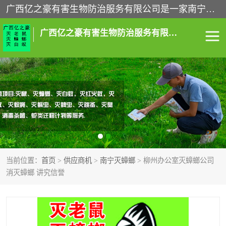
广西亿之豪有害生物防治服务有限公司是一家南宁灭鼠公司、灭蟑螂公司，南宁杀虫公司，南宁除虫公司，南宁灭跳蚤公司，南宁灭白蚁公司，南宁除四害公司,广西亿之豪有害生物防治服务有限公司专业灭蟑螂,除臭虫,其他害虫,服务上门,安全环保,售后保障,一次消杀，竭诚为您服务.
广西亿之豪有害生物防治服务有限公司
南宁灭白蚁
南宁灭老鼠
南宁灭蟑螂
南宁杀虫
南宁除四害
南宁消杀
当前位置：
首页
>
供应商机
>
南宁灭蟑螂
> 柳州办公室灭蟑螂公司
南宁除虫公司
消灭蟑螂 讲究信誉