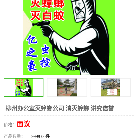
柳州办公室灭蟑螂公司 消灭蟑螂 讲究信誉
面议
价格：
产品数量：
9999.00件