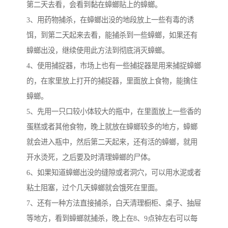
第二天去看，会看到黏在蟑螂贴上的蟑螂。
3、用药物捕杀，在蟑螂出没的地段放上一些有毒的诱
饵，到第二天起来去看，能捕杀到一些蟑螂，如果还有
蟑螂出没，继续使用此方法到彻底消灭蟑螂。
4、使用捕捉器，市场上也有一些捕捉器是用来捕捉蟑螂
的，在家里放上打开的捕捉器，里面放上食物，能擒住
蟑螂。
5、先用一只口较小体较大的瓶中，在里面放上一些香的
蛋糕或者其他食物，晚上就放在蟑螂较多的地方，蟑螂
就会进入瓶中，然后第二天起来，还有活的蟑螂，就用
开水烫死，之后要及时清理蟑螂的尸体。
6、如果知道蟑螂出没的缝隙或者洞穴，可以用水泥或者
粘土阻塞，过个几天蟑螂就会饿死在里面。
7、还有一种方法直接捕杀，白天清理橱柜、桌子、抽屉
等地方，看到蟑螂就捕杀，晚上在8、9点钟左右可以每