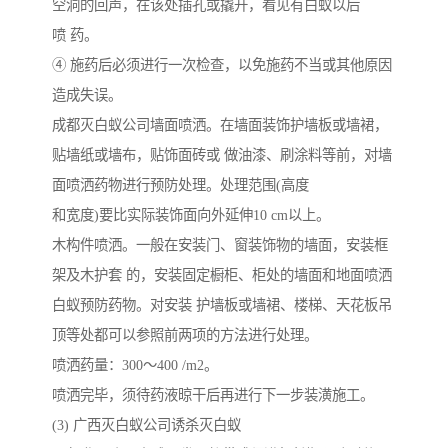
空洞的回声，在该处插孔或撬开，看见有白蚁以后
喷 药。
④ 施药后必须进行一次检查，以免施药不当或其他原因
造成失误。
成都灭白蚁公司墙面喷洒。在墙面装饰护墙板或墙裙，
贴墙纸或墙布，贴饰面砖或 做油漆、刷涂料等前，对墙
面喷洒药物进行预防处理。处理范围(高度
和宽度)要比实际装饰面向外延伸10 cm以上。
木构件喷洒。一般在安装门、窗装饰物的墙面，安装框
架及木护套 的，安装固定橱柜、柜处的墙面和地面喷洒
白蚁预防药物。对安装 护墙板或墙裙、楼梯、天花板吊
顶等处都可以参照前两项的方法进行处理。
喷洒药量：300～400 /m2。
喷洒完毕，须待药液晾干后再进行下一步装潢施工。
(3) 广西灭白蚁公司诱杀灭白蚁