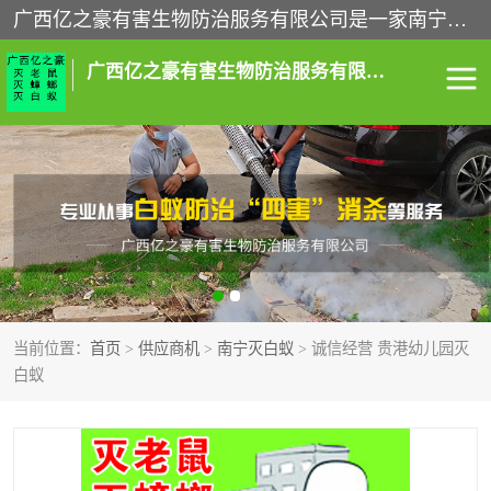
广西亿之豪有害生物防治服务有限公司是一家南宁灭鼠公司、灭蟑螂公司，南宁杀虫公司，南宁除虫公司，南宁灭跳蚤公司，南宁灭白蚁公司，南宁除四害公司,广西亿之豪有害生物防治服务有限公司专业灭蟑螂,除臭虫,其他害虫,服务上门,安全环保,售后保障,一次消杀，竭诚为您服务.
广西亿之豪有害生物防治服务有限公司
南宁灭白蚁
南宁灭老鼠
南宁灭蟑螂
南宁杀虫
南宁除四害
南宁消杀
当前位置：
首页
>
供应商机
>
南宁灭白蚁
> 诚信经营 贵港幼儿园灭
南宁除虫公司
白蚁