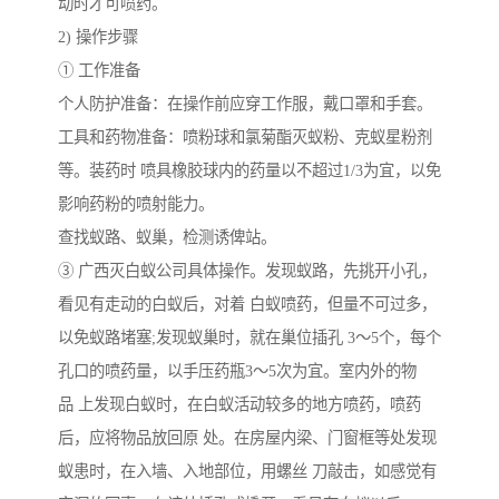
动时才可喷药。
2) 操作步骤
① 工作准备
个人防护准备：在操作前应穿工作服，戴口罩和手套。
工具和药物准备：喷粉球和氯菊酯灭蚁粉、克蚁星粉剂
等。装药时 喷具橡胶球内的药量以不超过1/3为宜，以免
影响药粉的喷射能力。
查找蚁路、蚁巢，检测诱俾站。
③ 广西灭白蚁公司具体操作。发现蚁路，先挑开小孔，
看见有走动的白蚁后，对着 白蚁喷药，但量不可过多，
以免蚁路堵塞;发现蚁巢时，就在巢位插孔 3～5个，每个
孔口的喷药量，以手压药瓶3～5次为宜。室内外的物
品 上发现白蚁时，在白蚁活动较多的地方喷药，喷药
后，应将物品放回原 处。在房屋内梁、门窗框等处发现
蚁患时，在入墙、入地部位，用螺丝 刀敲击，如感觉有