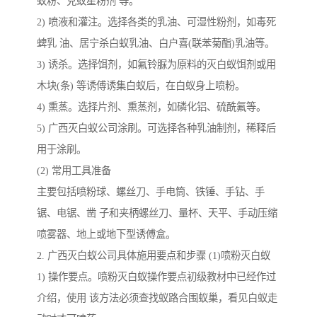
蚁粉、克蚁星粉剂 等。
2) 喷液和灌注。选择各类的乳油、可湿性粉剂，如毒死
蜱乳 油、居宁杀白蚁乳油、白户喜(联苯菊酯)乳油等。
3) 诱杀。选择饵剂，如氟铃脲为原料的灭白蚁饵剂或用
木块(条) 等诱傅诱集白蚁后，在白蚁身上喷粉。
4) 熏蒸。选择片剂、熏蒸剂，如磷化铝、硫酰氟等。
5) 广西灭白蚁公司涂刷。可选择各种乳油制剂，稀释后
用于涂刷。
(2) 常用工具准备
主要包括喷粉球、螺丝刀、手电筒、铁锤、手钻、手
锯、电锯、凿 子和夹柄螺丝刀、量杯、天平、手动压缩
喷雾器、地上或地下型诱傅盒。
2. 广西灭白蚁公司具体施用要点和步骤 (1)喷粉灭白蚁
1) 操作要点。喷粉灭白蚁操作要点初级教材中已经作过
介绍，使用 该方法必须查找蚁路合围蚁巢，看见白蚁走