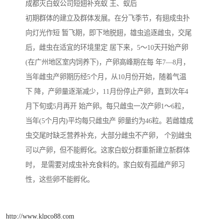
成都灭白蚁公司短翅补充蚁 王、蚁后
初期群体的建立及群体发展。在分飞季节，有翅成虫扑
向灯光作短 暂飞期，即下地脱翅，雄虫追逐雌虫，交尾
后，雌虫在适宜的环境里定 居下来，5～10天幵始产卵
(在广州地区室内饲养下)，产卵高峰期在每 年7—8月，
当年雌虫产卵期历经5个月，从10月份开始，随着气温
下 降，产卵量逐渐减少，11月份停止产卵，直到次年4
月下旬或5月再开 始产卵。每只雌虫一次产卵1～6粒，
当年(5个月内)平均每只雌虫产 卵量约为46粒。若雌雄成
虫交尾时缺乏营养补充，大部分雌虫不产卵， 个别雌虫
可以产卵，但不能孵化。这家白蚁分群重新建立新群体
时， 是需要对成虫补充食料的。家白蚁有孤雌产卵习
性，这些卵不能孵化。
http://www.klpco88.com