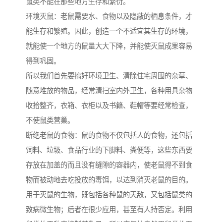
鼠类不能在那些地方生存和繁衍。
环境灭鼠：老鼠需要水、食物以及隐蔽的栖息条件，才
能生存和繁殖。因此，创造一个不适宜其生存的环境，
就能使一个地方的鼠量大大下降，并能使灭鼠成果容易
得到巩固。
所以我们首先要搞好环境卫生、清除住宅周围的杂草、
随意堆放的物品，经常清扫室内外卫生，各种用具杂物
收拾整齐，衣箱、衣柜以及书籍、鞋帽等要经常检查，
不使鼠类营巢。
断绝老鼠的食物：鼠的食物不仅包括人的食物，还包括
饲料、垃圾、食品行业的下脚料、粪便等，这些东西要
存放在加盖的而且没有缝隙的容器内，使老鼠得不到食
物而被动地去吃投放的毒饵，以达到消灭老鼠的目的。
用于灭鼠的生物，既包括各种鼠的天敌，又包括鼠类的
致病微生物；后者在很少应用，甚至有人持否定。利用