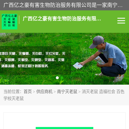
广西亿之豪有害生物防治服务有限公司是一家南宁灭鼠公司、灭蟑螂公司，南宁杀虫公司，南宁除虫公司，南宁灭跳蚤公司，南宁灭白蚁公司，南宁除四害公司,广西亿之豪有害生物防治服务有限公司专业灭蟑螂,除臭虫,其他害虫,服务上门,安全环保,售后保障,一次消杀，竭诚为您服务.
广西亿之豪有害生物防治服务有限公司
南宁灭白蚁
南宁灭老鼠
南宁灭蟑螂
南宁杀虫
南宁除四害
南宁消杀
当前位置：
首页
>
供应商机
>
南宁灭老鼠
> 消灭老鼠 造福社会 百色
南宁除虫公司
学校灭老鼠