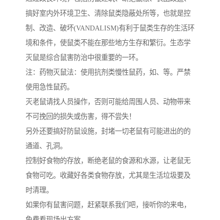
搞好室内外环境卫生、清除鼠类隐蔽处所等，也就是控
制、改造、破坏(VANDALISM)有利于鼠类生存的生活环
境和条件，使鼠类不能在那些地方生存和繁衍。生态学
灭鼠是综合鼠害防治中很重要的一环。
注：药物灭鼠法：使用抗剂类慢性鼠药，如、等。严禁
使用急性鼠药。
灭老鼠请找人员操作，否则可能给周围人员、动物带来
不可挽回的损失或伤害，得不尝失！
另外还要搞好防鼠设施，封堵一切老鼠有可能进出的的
通道、孔洞。
控制好食物的存放，断绝老鼠的食源和水源，让老鼠无
食物可吃。收藏好各类食物存放，尤其是生活垃圾要及
时清理。
如果你有鼠害问题，赶紧联系我们吧，接听你的来电，
免费看现场出方案。