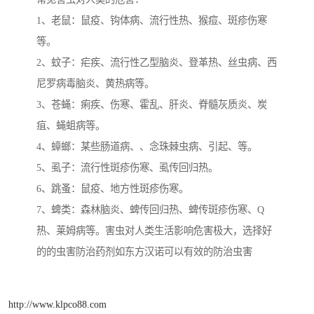
1、老鼠：鼠疫、钩体病、流行性热、猴痘、斑疹伤寒
等。
2、蚊子：疟疾、流行性乙型脑炎、登革热、丝虫病、西
尼罗病毒脑炎、黄热病等。
3、苍蝇：痢疾、伤寒、霍乱、肝炎、脊髓灰质炎、炭
疽、蝇蛆病等。
4、蟑螂：某些肠道病、、念珠棘虫病、引起、等。
5、虱子：流行性斑疹伤寒、虱传回归热。
6、跳蚤：鼠疫、地方性斑疹伤寒。
7、蜱类：森林脑炎、蜱传回归热、蜱传斑疹伤寒、Q
热、莱姆病等。害虫对人类生活影响危害极大，选择好
的的虫害防治药剂如东方汉诺可以有效的防治虫害
http://www.klpco88.com