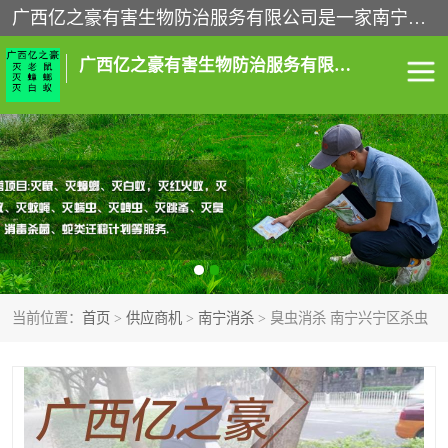
广西亿之豪有害生物防治服务有限公司是一家南宁灭鼠公司、灭蟑螂公司，南宁杀虫公司，南宁除虫公司，南宁灭跳蚤公司，南宁灭白蚁公司，南宁除四害公司,广西亿之豪有害生物防治服务有限公司专业灭蟑螂,除臭虫,其他害虫,服务上门,安全环保,售后保障,一次消杀，竭诚为您服务.
广西亿之豪有害生物防治服务有限公司
南宁灭白蚁
南宁灭老鼠
南宁灭蟑螂
南宁杀虫
南宁除四害
南宁消杀
当前位置：
首页
>
供应商机
>
南宁消杀
> 臭虫消杀 南宁兴宁区杀虫
南宁除虫公司