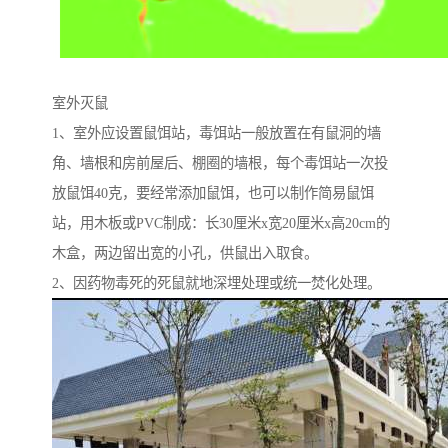
室外灭鼠
1、室外应设置鼠饵站，毒饵站一般放置在有鼠洞的墙
角、墙根和房前屋后、棚圈的墙根，每个毒饵站一次投
放鼠饵40克，要经常添加鼠饵，也可以制作简易鼠饵
站，用木板或PVC制成：长30厘米x宽20厘米x高20cm的
木盒，两边留出宽的小孔，供鼠出入取食。
2、因药物毒死的死鼠就地深埋处理或统一焚化处理。