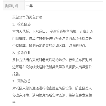
质保时间
一年
灭鼠公司的灭鼠步骤
1、检查鼠迹
室内天花板、下水道口， 空调管道墙角墙根、走廊走道
门窗缝隙、垃圾堆放处等进行检查注意消杀场所周边是
否有鼠粪、鼠洞确定老鼠的活动区域、取食的地点。
2、消杀作业
多种方法结合灭鼠对老鼠活动的地点进行重点布控对周
边环境布设防线快速降低鼠类数量及鼠害损失出具消杀
报告。
3、预防改善
对老鼠入侵的通道进行检查建立防鼠设施，防止鼠类人
侵改造环境，消除栖息场所实时监测，控制鼠害发生频
率