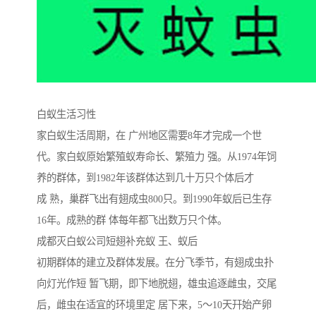
白蚁生活习性
家白蚁生活周期，在 广州地区需要8年才完成一个世
代。家白蚁原始繁殖蚁寿命长、繁殖力 强。从1974年饲
养的群体，到1982年该群体达到几十万只个体后才
成 熟，巢群飞出有翅成虫800只。到1990年蚁后已生存
16年。成熟的群 体每年都飞出数万只个体。
成都灭白蚁公司短翅补充蚁 王、蚁后
初期群体的建立及群体发展。在分飞季节，有翅成虫扑
向灯光作短 暂飞期，即下地脱翅，雄虫追逐雌虫，交尾
后，雌虫在适宜的环境里定 居下来，5～10天幵始产卵