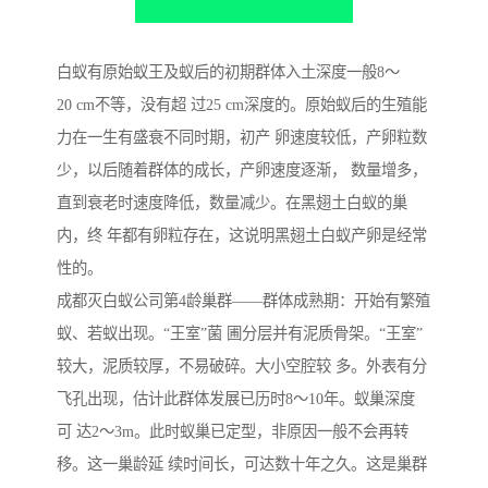
白蚁有原始蚁王及蚁后的初期群体入土深度一般8～
20 cm不等，没有超 过25 cm深度的。原始蚁后的生殖能
力在一生有盛衰不同时期，初产 卵速度较低，产卵粒数
少，以后随着群体的成长，产卵速度逐渐， 数量增多，
直到衰老时速度降低，数量减少。在黑翅土白蚁的巢
内，终 年都有卵粒存在，这说明黑翅土白蚁产卵是经常
性的。
成都灭白蚁公司第4龄巢群——群体成熟期：开始有繁殖
蚁、若蚁出现。“王室”菌 圃分层并有泥质骨架。“王室”
较大，泥质较厚，不易破碎。大小空腔较 多。外表有分
飞孔出现，估计此群体发展已历时8～10年。蚁巢深度
可 达2～3m。此时蚁巢已定型，非原因一般不会再转
移。这一巢龄延 续时间长，可达数十年之久。这是巢群