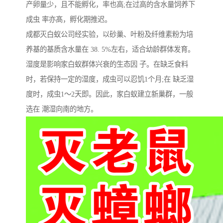
产卵量少，且不能孵化，率也高;在过高的含水量饲养下
成虫 率亦髙，孵化期推迟。
成都灭白蚁公司经实验，以砂巢、叶粉及纤维素粉为培
养基的基质含水量在 38. 5%左右，适合幼龄群体发育。
湿度是影响家白蚁群体兴衰的生态因 子。在缺乏食料
时，若保持一定的湿度，成虫可以忍饥1个月;在 缺乏湿
度时，成虫1～2天即。因此，家白蚁建立新巢群，一般
选在 潮湿向南的地方。