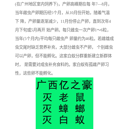
(在广州地区室内饲养下)，产卵高峰期在每 年7—8月，
当年雌虫产卵期历经5个月，从10月份开始，随着气温
下 降，产卵量逐渐减少，11月份停止产卵，直到次年4
月下旬或5月再开 始产卵。每只雌虫一次产卵1～6粒，
当年(5个月内)平均每只雌虫产 卵量约为46粒。若雌雄成
虫交尾时缺乏营养补充，大部分雌虫不产卵， 个别雌虫
可以产卵，但不能孵化。这家白蚁分群重新建立新群体
时， 是需要对成虫补充食料的。家白蚁有孤雌产卵习
性，这些卵不能孵化。