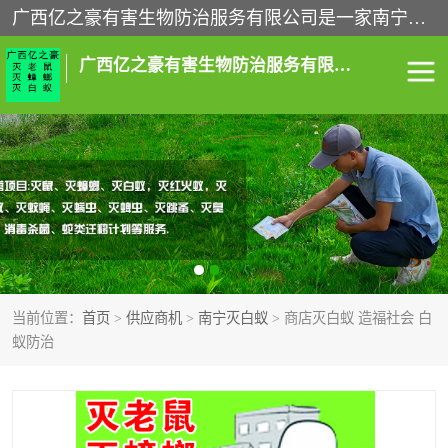
广西亿之豪有害生物防治服务有限公司是一家南宁灭鼠公司、灭蟑螂公司，南宁杀虫公司，南宁除虫公司，南宁灭跳蚤公司，南宁灭白蚁公司，南宁除四害公司,广西亿之豪有害生物防治服务有限公司专业灭蟑螂,除臭虫,其他害虫,服务上门,安全环保,售后保障,一次消杀，竭诚为您服务.
广西亿之豪有害生物防治服务有限公司
南宁灭白蚁
南宁灭老鼠
南宁灭蟑螂
南宁杀虫
南宁除四害
南宁消杀
当前位置：
首页
>
供应商机
>
南宁灭白蚁
> 商店灭白蚁 造福社会 白
南宁除虫公司
蚁防治