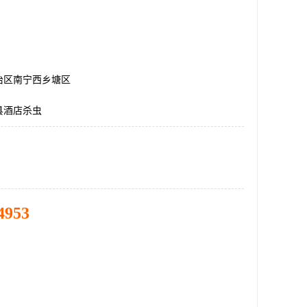
治区南宁西乡塘区
县酒店杀虫
4953