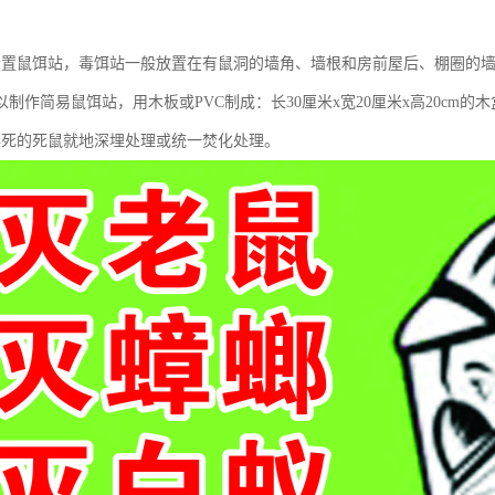
设置鼠饵站，毒饵站一般放置在有鼠洞的墙角、墙根和房前屋后、棚圈的墙
制作简易鼠饵站，用木板或PVC制成：长30厘米x宽20厘米x高20cm
毒死的死鼠就地深埋处理或统一焚化处理。