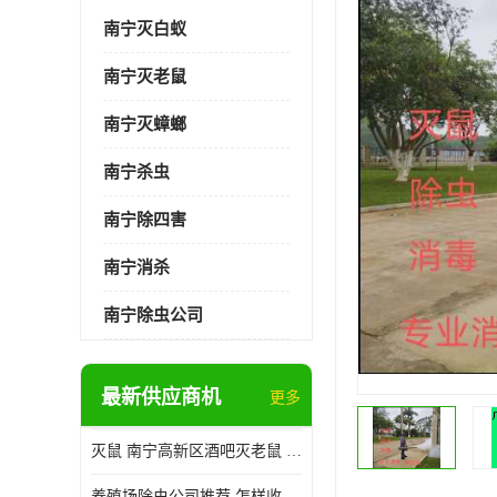
南宁灭白蚁
南宁灭老鼠
南宁灭蟑螂
南宁杀虫
南宁除四害
南宁消杀
南宁除虫公司
最新供应商机
更多
灭鼠 南宁高新区酒吧灭老鼠 诚信经营
养殖场除虫公司推荐 怎样收费 除苍蝇