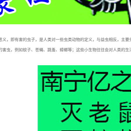
思义，即有害的虫子，是人类对一些虫类动物的定义，与益虫相反，主要
的害虫，例如蚊子、苍蝇、跳蚤、蟑螂等；这些小生物往往会对人类的生