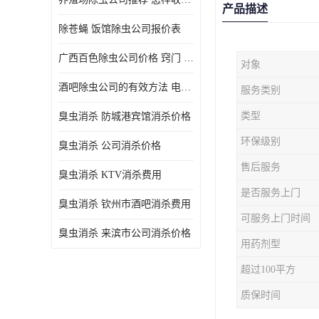
产品描述
除苍蝇 饭馆除虫公司报价表
广西百色除虫公司价格 窍门 除蟑螂
对象
酒吧除虫公司的有效方法 电话 除螨虫
服务类别
类型
臭虫消杀 防城港宾馆消杀价格
环保级别
臭虫消杀 公司消杀价格
售后服务
臭虫消杀 KTV消杀费用
是否服务上门
臭虫消杀 钦州市酒吧消杀费用
可服务上门时间
臭虫消杀 来滨市公司消杀价格
用药剂型
超过100平方
质保时间