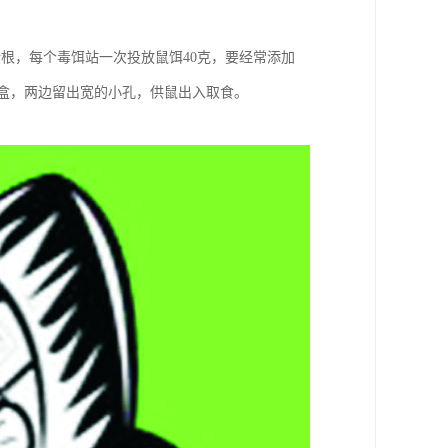
根，每个毒饵站一次投放鼠饵40克，要经常添加
的木盒，两边留出宽的小孔，供鼠出入取食。