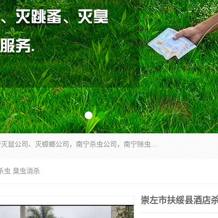
广西亿之豪有害生物防治服务有限公司是一家南宁灭鼠公司、灭蟑螂公司，南宁杀虫公司，南宁除虫公司，南宁灭跳蚤公司，南宁灭白蚁公司，南宁除四害公司,广西亿之豪有害生物防治服务有限公司专业灭蟑螂,除臭虫,其他害虫,服务上门,安全环保,售后保障,一次消杀，竭诚为您服务.
杀虫 臭虫消杀
崇左市扶绥县酒店杀