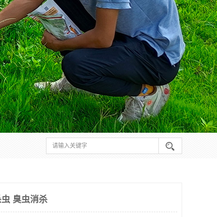
虫 臭虫消杀