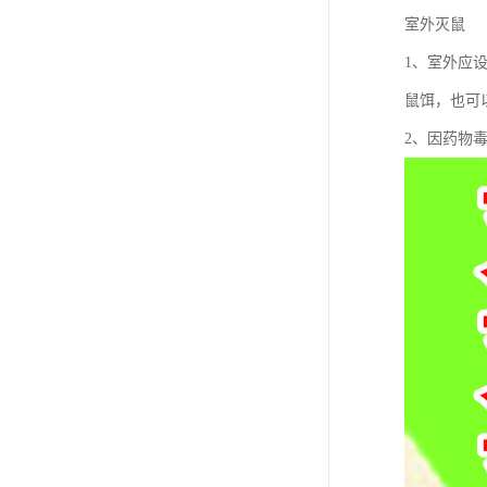
室外灭鼠
1、室外应
鼠饵，也可以
2、因药物