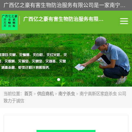
广西亿之豪有害生物防治服务有限公司是一家南宁灭鼠公司、灭蟑螂公司，南宁杀虫公司，南宁除虫公司，南宁灭跳蚤公司，南宁灭白蚁公司，南宁除四害公司,广西亿之豪有害生物防治服务有限公司专业灭蟑螂,除臭虫,其他害虫,服务上门,安全环保,售后保障,一次消杀，竭诚为您服务.
广西亿之豪有害生物防治服务有限公司
南宁灭白蚁
南宁灭老鼠
南宁灭蟑螂
南宁杀虫
南宁除四害
南宁消杀
当前位置：
首页
>
供应商机
>
南宁杀虫
> 南宁高新区家庭杀虫 公司
南宁除虫公司
致力于诚信