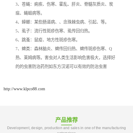
3、苍蝇：痢疾、伤寒、霍乱、肝炎、脊髓灰质炎、炭
疽、蝇蛆病等。
4、蟑螂：某些肠道病、、念珠棘虫病、引起、等。
5、虱子：流行性斑疹伤寒、虱传回归热。
6、跳蚤：鼠疫、地方性斑疹伤寒。
7、蜱类：森林脑炎、蜱传回归热、蜱传斑疹伤寒、Q
热、莱姆病等。害虫对人类生活影响危害极大，选择好
的的虫害防治药剂如东方汉诺可以有效的防治虫害
http://www.klpco88.com
产品推荐
Development, design, production and sales in one of the manufacturing