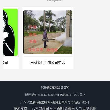
enterprises
玉林餐厅杀虫公司电话
北海市上门杀虫
您是第
2515426
位访客
版权所有 ©2026-08-10
桂ICP备2023014592号-2
广西亿之豪有害生物防治服务有限公司
保留所有权利.
技术支持：
八方资源网
免责声明
管理员入口
网站地图