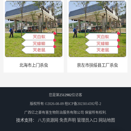
北海市上门杀虫
崇左市扶绥县工厂杀虫
您是第
2512982
位访客
版权所有 ©2026-08-09
桂ICP备2023014592号-2
广西亿之豪有害生物防治服务有限公司
保留所有权利.
技术支持：
八方资源网
免责声明
管理员入口
网站地图