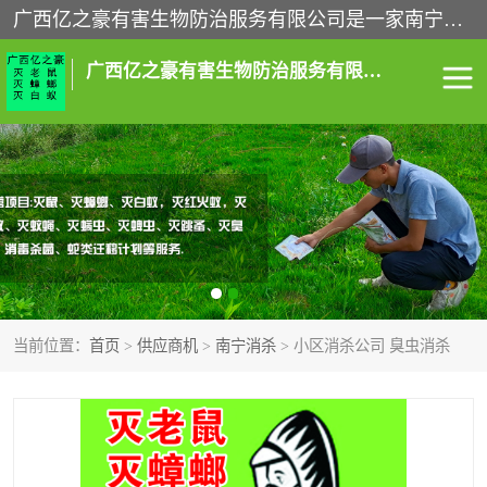
广西亿之豪有害生物防治服务有限公司是一家南宁灭鼠公司、灭蟑螂公司，南宁杀虫公司，南宁除虫公司，南宁灭跳蚤公司，南宁灭白蚁公司，南宁除四害公司,广西亿之豪有害生物防治服务有限公司专业灭蟑螂,除臭虫,其他害虫,服务上门,安全环保,售后保障,一次消杀，竭诚为您服务.
广西亿之豪有害生物防治服务有限公司
南宁灭白蚁
南宁灭老鼠
南宁灭蟑螂
南宁杀虫
南宁除四害
南宁消杀
当前位置：
首页
>
供应商机
>
南宁消杀
> 小区消杀公司 臭虫消杀
南宁除虫公司