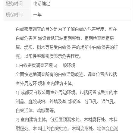
服务时间
电话确定
质保时间
一年
白蚁密度调查的目的是为了了解白蚁的危害程度，可在
白蚁危害区 域设置诱馆站定期察看，定期检查固定房
屋、堤坝、树木等易受白蚁侵 害的场所中白蚁侵害的征
兆，以阳性率和密度表示危害程度。
1.白蚁密度调查环境 a) —般环境
全面快速地调查所有的白蚁活动痕迹，调查位置应包括
室外周边环 境和室内建筑主体。
1) 成都灭白蚁公司室外周边环境。包括闲置或丢弃的木
制品、庭院栽培、外墙及基 部蚁道、分飞孔、通气孔、
白蚁活体、鸡枞菌等。
2) 室内建筑主体。包括屋顶漏水处、木材腐朽处、木料
裂缝处、木 料上的白蚁蛀痕、木料变形处、墙体变色潮