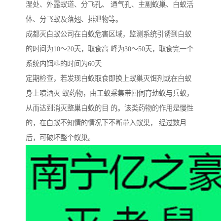
湿处、外露蚁道、分飞孔、 通气孔、主副蚁巢、白蚁活
体、分飞蚁及落翅、排泄物等。
成都灭白蚁公司在白蚁危害区域，监测系统引诱到白蚁
的时间为10～20天，取食高 峰为30～50天，取食完一个
系统内饵料的时间为60天
定期检查，若发现白蚁取食即换上蚁巢灭饵剂或在白蚁
身上喷洒灭 蚁药物，由工蚁采集带回伺育幼蚁与兵蚁，
从而达到消灭整巢白蚁的目 的。该类药物的作用是慢性
的，在白蚁不知情的情况下不断带入蚁巢， 经过数月
后，可破坏整个蚁巢。