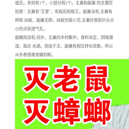
或无，多则有1个，小部分有2个。主巢和副巢 的主要区
别是：主巢有“王室”，有蚁后和蚁王，副巢没有;主巢有
卵和 幼蚁，副巢无卵，幼蚁也极少见;主巢外部有针头大
小的点状透气孔，
副巢则没有;另外，主巢的木材集中，食料充足，阴暗潮
湿，靠近 水源。但由于主、副巢有相互转化现象，所以
从外表很难准确判断。