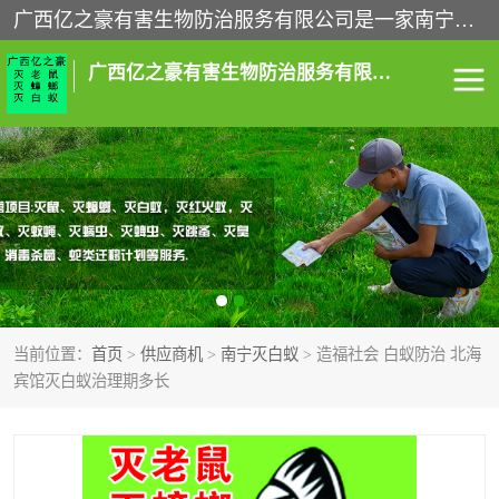
广西亿之豪有害生物防治服务有限公司是一家南宁灭鼠公司、灭蟑螂公司，南宁杀虫公司，南宁除虫公司，南宁灭跳蚤公司，南宁灭白蚁公司，南宁除四害公司,广西亿之豪有害生物防治服务有限公司专业灭蟑螂,除臭虫,其他害虫,服务上门,安全环保,售后保障,一次消杀，竭诚为您服务.
广西亿之豪有害生物防治服务有限公司
南宁灭白蚁
南宁灭老鼠
南宁灭蟑螂
南宁杀虫
南宁除四害
南宁消杀
当前位置：
首页
>
供应商机
>
南宁灭白蚁
> 造福社会 白蚁防治 北海
南宁除虫公司
宾馆灭白蚁治理期多长