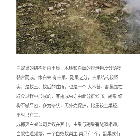
白蚁巢的结构是由土质、木质和白蚁的排泄物及分泌物
黏合而成。家白蚁 有主巢、副巢之分，主巢结构较坚
实，是蚁王、蚁后的住所，也是一个 大本营。副巢是在
取食过程中形成的，有翅成虫亦由此分群候飞。副巢 结
构不够严密，多为条状，无外壳保护，比重较主巢轻，
平时只有工、
成都灭白蚁公司兵蚁在其中，主巢与副巢有隧道相通，
白蚁往返频繁。一个白蚁蚁巢主 巢只有1个，副巢或有