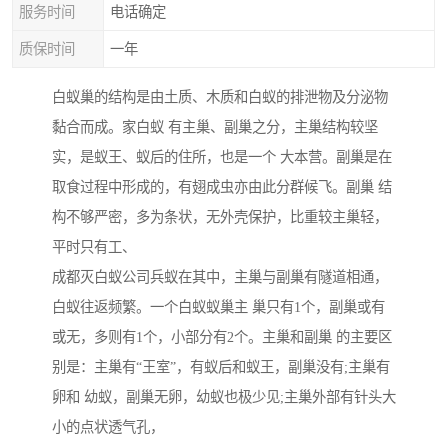
服务时间
电话确定
质保时间
一年
白蚁巢的结构是由土质、木质和白蚁的排泄物及分泌物
黏合而成。家白蚁 有主巢、副巢之分，主巢结构较坚
实，是蚁王、蚁后的住所，也是一个 大本营。副巢是在
取食过程中形成的，有翅成虫亦由此分群候飞。副巢 结
构不够严密，多为条状，无外壳保护，比重较主巢轻，
平时只有工、
成都灭白蚁公司兵蚁在其中，主巢与副巢有隧道相通，
白蚁往返频繁。一个白蚁蚁巢主 巢只有1个，副巢或有
或无，多则有1个，小部分有2个。主巢和副巢 的主要区
别是：主巢有“王室”，有蚁后和蚁王，副巢没有;主巢有
卵和 幼蚁，副巢无卵，幼蚁也极少见;主巢外部有针头大
小的点状透气孔，