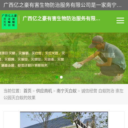
广西亿之豪有害生物防治服务有限公司是一家南宁灭鼠公司、灭蟑螂公司，南宁杀虫公司，南宁除虫公司，南宁灭跳蚤公司，南宁灭白蚁公司，南宁除四害公司,广西亿之豪有害生物防治服务有限公司专业灭蟑螂,除臭虫,其他害虫,服务上门,安全环保,售后保障,一次消杀，竭诚为您服务.
广西亿之豪有害生物防治服务有限公司
南宁灭白蚁
南宁灭老鼠
南宁灭蟑螂
南宁杀虫
南宁除四害
南宁消杀
当前位置：
首页
>
供应商机
>
南宁灭白蚁
> 诚信经营 白蚁防治 崇左
南宁除虫公司
公园灭白蚁的效果