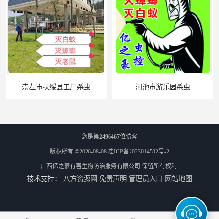
崇左市扶绥县工厂杀虫
河池市游乐园杀虫
您是第
2496467
位访客
版权所有 ©2026-08-08
桂ICP备2023014592号-2
广西亿之豪有害生物防治服务有限公司
保留所有权利.
技术支持：
八方资源网
免责声明
管理员入口
网站地图
百色农贸市场杀虫公司
防城港上门杀虫