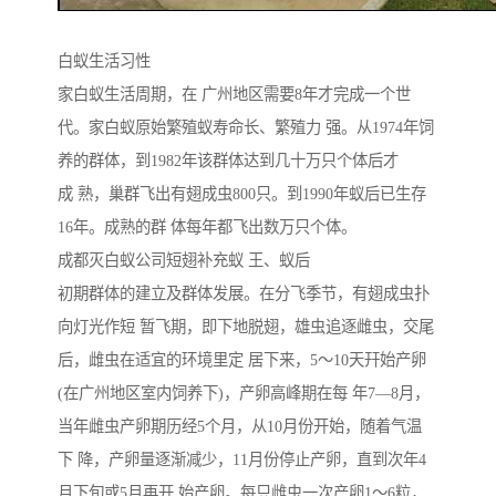
白蚁生活习性
家白蚁生活周期，在 广州地区需要8年才完成一个世
代。家白蚁原始繁殖蚁寿命长、繁殖力 强。从1974年饲
养的群体，到1982年该群体达到几十万只个体后才
成 熟，巢群飞出有翅成虫800只。到1990年蚁后已生存
16年。成熟的群 体每年都飞出数万只个体。
成都灭白蚁公司短翅补充蚁 王、蚁后
初期群体的建立及群体发展。在分飞季节，有翅成虫扑
向灯光作短 暂飞期，即下地脱翅，雄虫追逐雌虫，交尾
后，雌虫在适宜的环境里定 居下来，5～10天幵始产卵
(在广州地区室内饲养下)，产卵高峰期在每 年7—8月，
当年雌虫产卵期历经5个月，从10月份开始，随着气温
下 降，产卵量逐渐减少，11月份停止产卵，直到次年4
月下旬或5月再开 始产卵。每只雌虫一次产卵1～6粒，