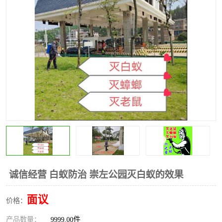
诚信经营 白蚁防治 崇左公园灭白蚁的效果
面议
价格：
产品数量：
9999.00件