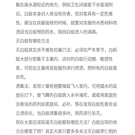
集在离水源较近的地方，例如卫生间或者下水管道附
近。白蚁本身对人体没有伤害，但对家具有一定危害
性。建议在房屋装修的时候，就要对房屋的木质材料喷
洒适当白蚁预防药水，阻挡白蚁进入的道路。
灭白蚁有哪些方法
灭白蚁其实并不难有挖巢穴法：必须在严冬季节，白蚂
蚁大部分密集于主巢内，这时的白蚁行动慢、敏感性
差，可挖出主巢用亚砒酸剂进行喷洒，把所有的白蚁毒
杀死。
诱集法：发现少量有翅繁殖蚁飞入室内，可用盛水的盆
放在灯下，使飞舞的白蚁跌入水中淹死，或者用家庭防
治害虫的药剂如黑旋风、必扑、等在发现白蚁危害处设
立诱杀坑，当白蚁诱集很多时，用药进行杀灭。
现在大家应该知道灭白蚁都有哪些方法？白蚁出现的地
方在哪里了吧？其实大家只要多多关注灭白蚁李仁明的