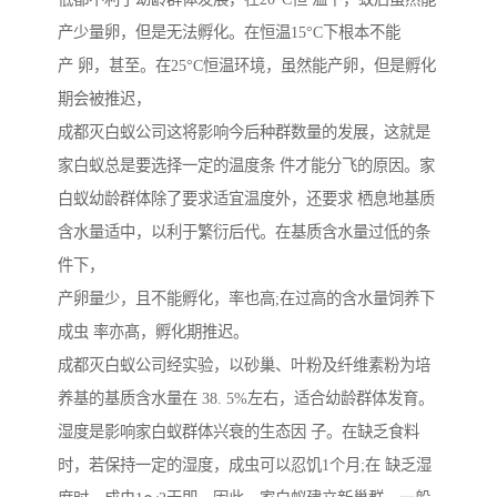
产少量卵，但是无法孵化。在恒温15°C下根本不能
产 卵，甚至。在25°C恒温环境，虽然能产卵，但是孵化
期会被推迟，
成都灭白蚁公司这将影响今后种群数量的发展，这就是
家白蚁总是要选择一定的温度条 件才能分飞的原因。家
白蚁幼龄群体除了要求适宜温度外，还要求 栖息地基质
含水量适中，以利于繁衍后代。在基质含水量过低的条
件下，
产卵量少，且不能孵化，率也高;在过高的含水量饲养下
成虫 率亦髙，孵化期推迟。
成都灭白蚁公司经实验，以砂巢、叶粉及纤维素粉为培
养基的基质含水量在 38. 5%左右，适合幼龄群体发育。
湿度是影响家白蚁群体兴衰的生态因 子。在缺乏食料
时，若保持一定的湿度，成虫可以忍饥1个月;在 缺乏湿