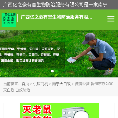
广西亿之豪有害生物防治服务有限公司是一家南宁灭鼠公司、灭蟑螂公司，南宁杀虫公司，南宁除虫公司，南宁灭跳蚤公司，南宁灭白蚁公司，南宁除四害公司,广西亿之豪有害生物防治服务有限公司专业灭蟑螂,除臭虫,其他害虫,服务上门,安全环保,售后保障,一次消杀，竭诚为您服务.
广西亿之豪有害生物防治服务有限公司
南宁灭白蚁
南宁灭老鼠
南宁灭蟑螂
南宁杀虫
南宁除四害
南宁消杀
当前位置：
首页
>
供应商机
>
南宁灭白蚁
> 诚信经营 贺州市办公室
南宁除虫公司
灭白蚁 白蚁防治