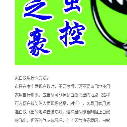
灭白蚁用什么方法？
市民在家中发现白蚁时，不要惊慌，更不要盲目地使用
家用自行消杀，应当尽可能标记白蚁飞出的地点（这样
可方便白蚁防治人员现场勘察，对症），切忌用家用对
准白蚁飞出的地点直接喷射，这样虽然能暂时阻止白蚁
的飞出，但等的气味散尽后，加上天气热等原因，白蚁