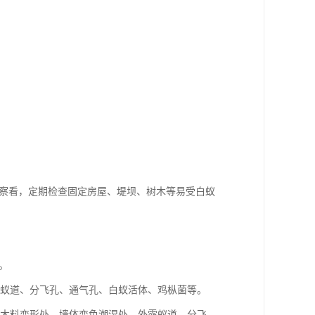
期察看，定期检查固定房屋、堤坝、树木等易受白蚁
。
部蚁道、分飞孔、通气孔、白蚁活体、鸡枞菌等。
、木料变形处、墙体变色潮湿处、外露蚁道、分飞