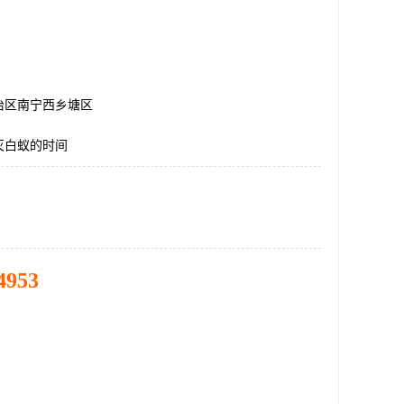
治区南宁西乡塘区
灭白蚁的时间
4953