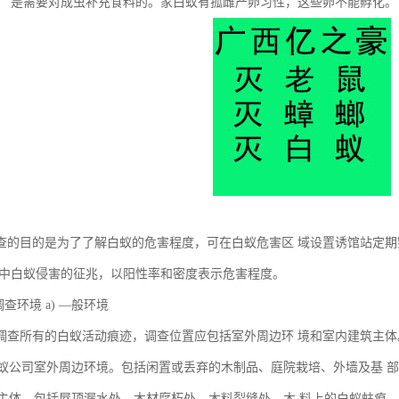
， 是需要对成虫补充食料的。家白蚁有孤雌产卵习性，这些卵不能孵化。
查的目的是为了了解白蚁的危害程度，可在白蚁危害区 域设置诱馆站定
所中白蚁侵害的征兆，以阳性率和密度表示危害程度。
调查环境 a) —般环境
调查所有的白蚁活动痕迹，调查位置应包括室外周边环 境和室内建筑主体
灭白蚁公司室外周边环境。包括闲置或丢弃的木制品、庭院栽培、外墙及基 
建筑主体。包括屋顶漏水处、木材腐朽处、木料裂缝处、木 料上的白蚁蛀痕