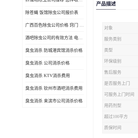
产品描述
除苍蝇 饭馆除虫公司报价表
广西百色除虫公司价格 窍门 除蟑螂
对象
酒吧除虫公司的有效方法 电话 除螨虫
服务类别
类型
臭虫消杀 防城港宾馆消杀价格
环保级别
臭虫消杀 公司消杀价格
售后服务
臭虫消杀 KTV消杀费用
是否服务上门
臭虫消杀 钦州市酒吧消杀费用
可服务上门时间
臭虫消杀 来滨市公司消杀价格
用药剂型
超过100平方
质保时间