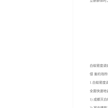
立新群体时
白蚁密度调
侵 害的场
1.白蚁密度
全面快速地
1) 成都
2) 室内