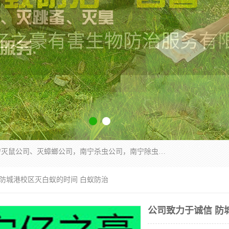
广西亿之豪有害生物防治服务有限公司是一家南宁灭鼠公司、灭蟑螂公司，南宁杀虫公司，南宁除虫公司，南宁灭跳蚤公司，南宁灭白蚁公司，南宁除四害公司,广西亿之豪有害生物防治服务有限公司专业灭蟑螂,除臭虫,其他害虫,服务上门,安全环保,售后保障,一次消杀，竭诚为您服务.
 防城港校区灭白蚁的时间 白蚁防治
公司致力于诚信 防