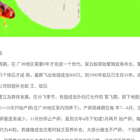
性
周期，在 广州地区需要8年才完成一个世代。家白蚁原始繁殖蚁寿命长、繁殖力
个体后才成 熟，巢群飞出有翅成虫800只。到1990年蚁后已生存16年
公司短翅补充蚁 王、蚁后
建立及群体发展。在分飞季节，有翅成虫扑向灯光作短 暂飞期，即下地
5～10天幵始产卵(在广州地区室内饲养下)，产卵高峰期在每 年7—8月
卵量逐渐减少，11月份停止产卵，直到次年4月下旬或5月再开 始产卵。每
量约为46粒。若雌雄成虫交尾时缺乏营养补充，大部分雌虫不产卵， 个