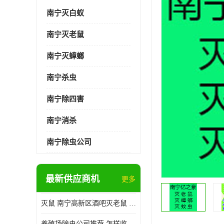
南宁灭白蚁
南宁灭老鼠
南宁灭蟑螂
南宁杀虫
南宁除四害
南宁消杀
南宁除虫公司
最新供应商机
更多
灭鼠 南宁高新区酒吧灭老鼠 诚信经营
养殖场除虫公司推荐 怎样收费 除苍蝇