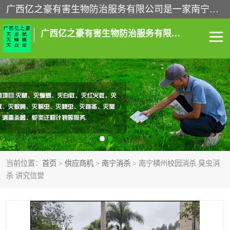
广西亿之豪有害生物防治服务有限公司是一家南宁灭鼠公司、灭蟑螂公司，南宁杀虫公司，南宁除虫公司，南宁灭跳蚤公司，南宁灭白蚁公司，南宁除四害公司,广西亿之豪有害生物防治服务有限公司专业灭蟑螂,除臭虫,其他害虫,服务上门,安全环保,售后保障,一次消杀，竭诚为您服务.
广西亿之豪有害生物防治服务有限公司
南宁灭白蚁
南宁灭老鼠
南宁灭蟑螂
南宁杀虫
南宁除四害
南宁消杀
当前位置：
首页
>
供应商机
>
南宁消杀
> 南宁横州校园消杀 臭虫消
南宁除虫公司
杀 讲究信誉