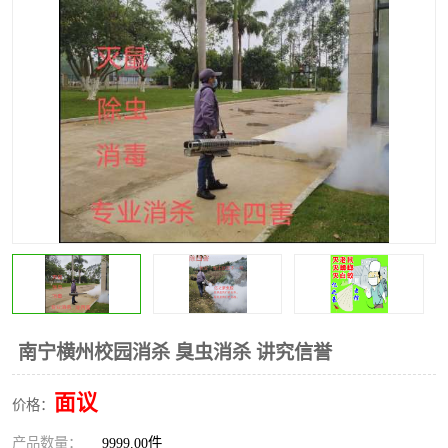
南宁横州校园消杀 臭虫消杀 讲究信誉
面议
价格：
产品数量：
9999.00件