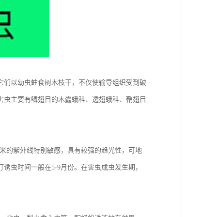
它们以幼虫蛀食树木枝干，不仅使输导组织受到破
害虫主要有鳞翅目的木蠹蛾科、透翅蛾科、鞘翅目
0纳米的紫外线特别敏感，具有较强的趋光性，可地
诱虫时间一般在5-9月份。在害虫成虫发生期，