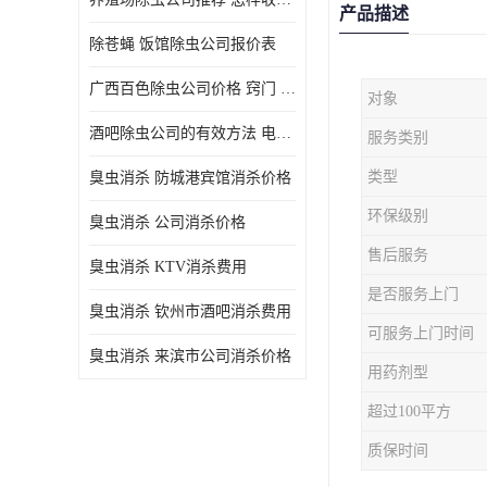
产品描述
除苍蝇 饭馆除虫公司报价表
广西百色除虫公司价格 窍门 除蟑螂
对象
酒吧除虫公司的有效方法 电话 除螨虫
服务类别
类型
臭虫消杀 防城港宾馆消杀价格
环保级别
臭虫消杀 公司消杀价格
售后服务
臭虫消杀 KTV消杀费用
是否服务上门
臭虫消杀 钦州市酒吧消杀费用
可服务上门时间
臭虫消杀 来滨市公司消杀价格
用药剂型
超过100平方
质保时间