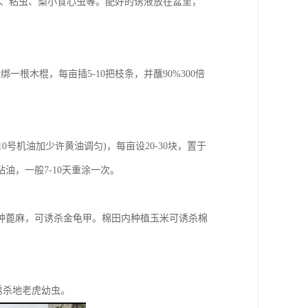
夜蛾、粘虫、梨小食心虫等。配好的诱液放在盆里，
根木棍，每亩插5-10把枝条，并蘸90%300倍
0号机油加少许黄油调匀)，每亩设20-30块，置于
，一般7-10天重涂一次。
种蓖麻，可诱杀金龟甲。棉田内种植玉米可诱杀棉
诱杀地老虎幼虫。