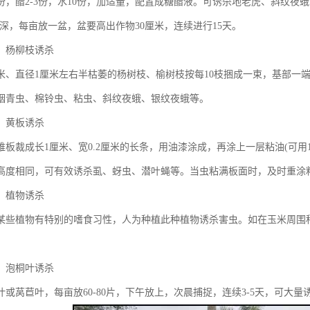
1份，醋2-3份，水10份，加适量，配置成糖醋液。可诱杀地老虎、斜纹
米深，每亩放一盆，盆要高出作物30厘米，连续进行15天。
：杨柳枝诱杀
米、直径1厘米左右半枯萎的杨树枝、榆树枝按每10枝捆成一束，基部一端绑一
烟青虫、棉铃虫、粘虫、斜纹夜蛾、银纹夜蛾等。
：黄板诱杀
板裁成长1厘米、宽0.2厘米的长条，用油漆涂成，再涂上一层粘油(可用1
高度相同，可有效诱杀虱、蚜虫、潜叶蝇等。当虫粘满板面时，及时重涂粘油
：植物诱杀
某些植物有特别的嗜食习性，人为种植此种植物诱杀害虫。如在玉米周围
：泡桐叶诱杀
叶或莴苣叶，每亩放60-80片，下午放上，次晨捕捉，连续3-5天，可大量