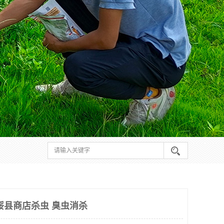
绥县商店杀虫 臭虫消杀