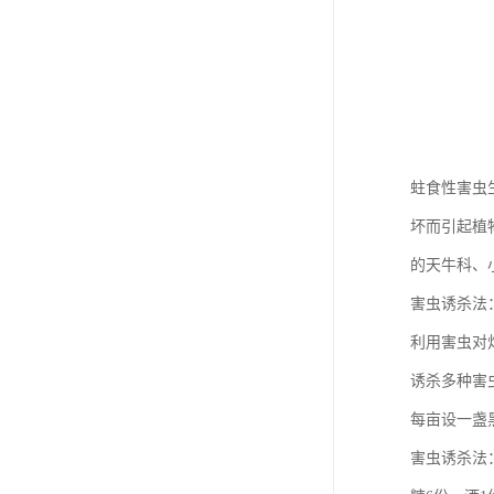
蛀食性害虫
坏而引起植
的天牛科、
害虫诱杀法
利用害虫对
诱杀多种害
每亩设一盏
害虫诱杀法