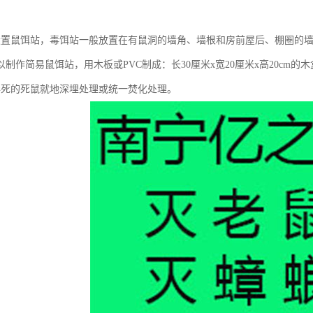
设置鼠饵站，毒饵站一般放置在有鼠洞的墙角、墙根和房前屋后、棚圈的墙
制作简易鼠饵站，用木板或PVC制成：长30厘米x宽20厘米x高20cm
毒死的死鼠就地深埋处理或统一焚化处理。