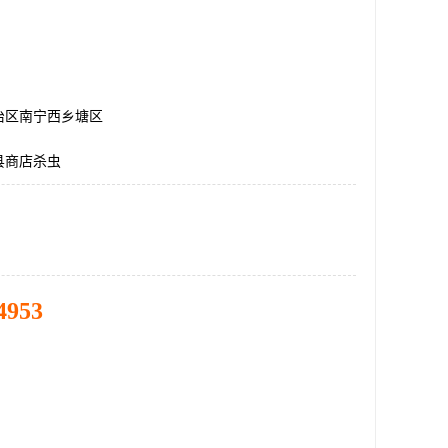
治区南宁西乡塘区
县商店杀虫
4953