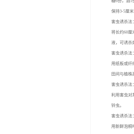
糖6份，酒
保持3-5厘
害虫诱杀法
将长约60厘
液，可诱杀
害虫诱杀法
用纸板或纤维
田间与植株
害虫诱杀法
利用害虫对
铃虫。
害虫诱杀法
用新鲜泡桐