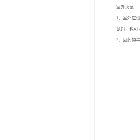
室外灭鼠
1、室外应
鼠饵，也可以
2、因药物