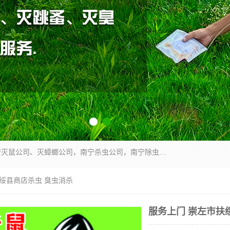
广西亿之豪有害生物防治服务有限公司是一家南宁灭鼠公司、灭蟑螂公司，南宁杀虫公司，南宁除虫公司，南宁灭跳蚤公司，南宁灭白蚁公司，南宁除四害公司,广西亿之豪有害生物防治服务有限公司专业灭蟑螂,除臭虫,其他害虫,服务上门,安全环保,售后保障,一次消杀，竭诚为您服务.
扶绥县商店杀虫 臭虫消杀
服务上门 崇左市扶