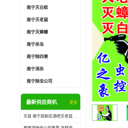
南宁灭白蚁
南宁灭老鼠
南宁灭蟑螂
南宁杀虫
南宁除四害
南宁消杀
南宁除虫公司
最新供应商机
更多
灭鼠 南宁高新区酒吧灭老鼠 诚信经营
养殖场除虫公司推荐 怎样收费 除苍蝇