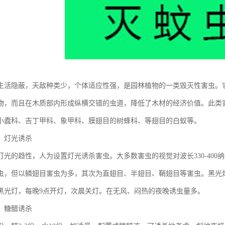
生活隐蔽，天敌种类少，个体适应性强，是园林植物的一类毁灭性害虫。
物，而且在木质部内形成纵横交错的虫道，降低了木材的经济价值。此类
小蠹科、吉丁甲科、象甲科、膜翅目的树蜂科、等翅目的白蚁等。
：灯光诱杀
灯光的趋性，人为设置灯光诱杀害虫。大多数害虫的视觉对波长330-40
虫，但以鳞翅目害虫为多，其次为直翅目、半翅目、鞘翅目等害虫。黑光灯
黑光灯，每晚9点开灯，次晨关灯。在无风、闷热的夜晚诱虫量多。
：糖醋诱杀