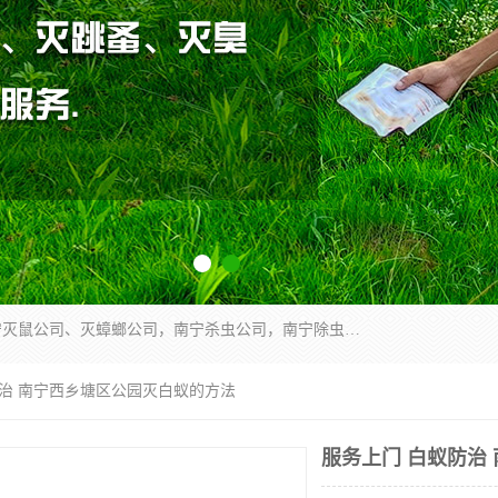
广西亿之豪有害生物防治服务有限公司是一家南宁灭鼠公司、灭蟑螂公司，南宁杀虫公司，南宁除虫公司，南宁灭跳蚤公司，南宁灭白蚁公司，南宁除四害公司,广西亿之豪有害生物防治服务有限公司专业灭蟑螂,除臭虫,其他害虫,服务上门,安全环保,售后保障,一次消杀，竭诚为您服务.
防治 南宁西乡塘区公园灭白蚁的方法
服务上门 白蚁防治