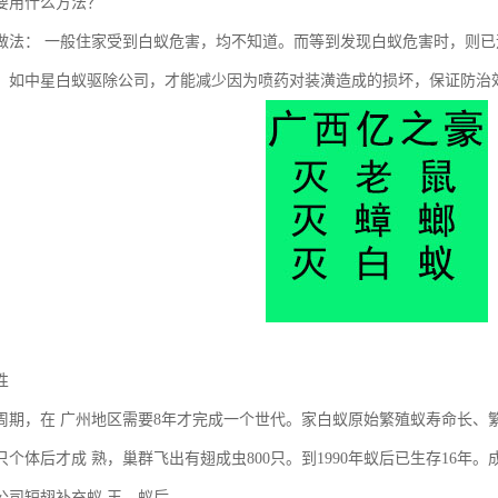
要用什么方法？
做法： 一般住家受到白蚁危害，均不知道。而等到发现白蚁危害时，则
，如中星白蚁驱除公司，才能减少因为喷药对装潢造成的损坏，保证防治
性
周期，在 广州地区需要8年才完成一个世代。家白蚁原始繁殖蚁寿命长、繁殖力
个体后才成 熟，巢群飞出有翅成虫800只。到1990年蚁后已生存16年
公司短翅补充蚁 王、蚁后