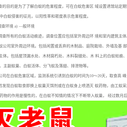
查的目的是为了了解白蚁的危害程度，可在白蚁危害区 域设置诱馆站定
所中白蚁侵害的征兆，以阳性率和密度表示危害程度。
调查环境 a) —般环境
调查所有的白蚁活动痕迹，调查位置应包括室外周边环 境和室内建筑主体
灭白蚁公司室外周边环境。包括闲置或丢弃的木制品、庭院栽培、外墙及基 
建筑主体。包括屋顶漏水处、木材腐朽处、木料裂缝处、木 料上的白蚁蛀痕
孔、主副蚁巢、白蚁活体、分飞蚁及落翅、排泄物等。
公司在白蚁危害区域，监测系统引诱到白蚁的时间为10～20天，取食高 峰为
若发现白蚁取食即换上蚁巢灭饵剂或在白蚁身上喷洒灭 蚁药物，由工蚁
类药物的作用是慢性的，在白蚁不知情的情况下不断带入蚁巢， 经过数月