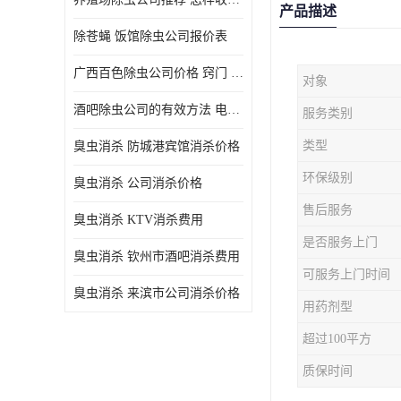
产品描述
除苍蝇 饭馆除虫公司报价表
广西百色除虫公司价格 窍门 除蟑螂
对象
酒吧除虫公司的有效方法 电话 除螨虫
服务类别
类型
臭虫消杀 防城港宾馆消杀价格
环保级别
臭虫消杀 公司消杀价格
售后服务
臭虫消杀 KTV消杀费用
是否服务上门
臭虫消杀 钦州市酒吧消杀费用
可服务上门时间
臭虫消杀 来滨市公司消杀价格
用药剂型
超过100平方
质保时间