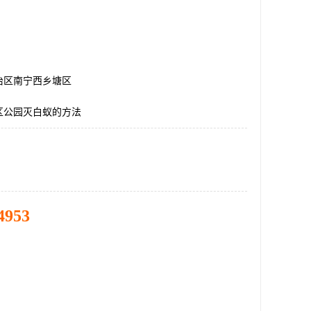
治区南宁西乡塘区
区公园灭白蚁的方法
4953