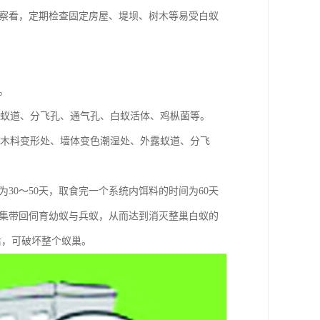
期察看，定期检查固定房屋、堤坝、树木等易受白蚁
。
部蚁道、分飞孔、通气孔、白蚁活体、鸡枞菌等。
、木料变形处、墙体变色潮湿处、外露蚁道、分飞
30～50天，取食完一个系统内饵料的时间为60天
采集带回伺育幼蚁与兵蚁，从而达到消灭整巢白蚁的
后，可破坏整个蚁巢。