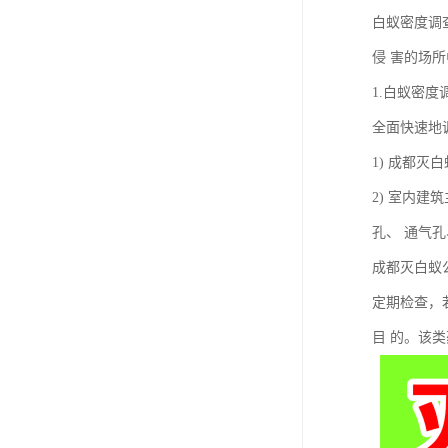
白蚁密度调
侵 害的场
1.白蚁密度
全面快速地
1) 成都
2) 室内
孔、 通气
成都灭白蚁
定期检查，
目 的。该