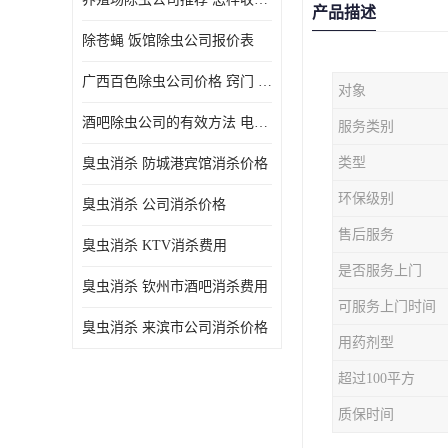
产品描述
除苍蝇 饭馆除虫公司报价表
广西百色除虫公司价格 窍门 除蟑螂
对象
酒吧除虫公司的有效方法 电话 除螨虫
服务类别
类型
臭虫消杀 防城港宾馆消杀价格
环保级别
臭虫消杀 公司消杀价格
售后服务
臭虫消杀 KTV消杀费用
是否服务上门
臭虫消杀 钦州市酒吧消杀费用
可服务上门时间
臭虫消杀 来滨市公司消杀价格
用药剂型
超过100平方
质保时间