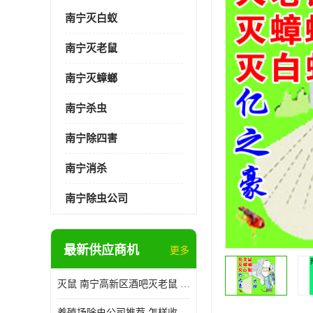
南宁灭白蚁
南宁灭老鼠
南宁灭蟑螂
南宁杀虫
南宁除四害
南宁消杀
南宁除虫公司
最新供应商机
更多
灭鼠 南宁高新区酒吧灭老鼠 诚信经营
养殖场除虫公司推荐 怎样收费 除苍蝇