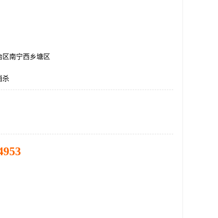
治区南宁西乡塘区
消杀
4953