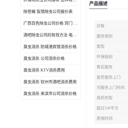
产品描述
除苍蝇 饭馆除虫公司报价表
广西百色除虫公司价格 窍门 除蟑螂
对象
酒吧除虫公司的有效方法 电话 除螨虫
服务类别
类型
臭虫消杀 防城港宾馆消杀价格
环保级别
臭虫消杀 公司消杀价格
售后服务
臭虫消杀 KTV消杀费用
是否服务上门
臭虫消杀 钦州市酒吧消杀费用
可服务上门时间
臭虫消杀 来滨市公司消杀价格
用药剂型
超过100平方
质保时间