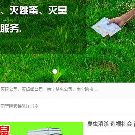
广西亿之豪有害生物防治服务有限公司是一家南宁灭鼠公司、灭蟑螂公司，南宁杀虫公司，南宁除虫公司，南宁灭跳蚤公司，南宁灭白蚁公司，南宁除四害公司,广西亿之豪有害生物防治服务有限公司专业灭蟑螂,除臭虫,其他害虫,服务上门,安全环保,售后保障,一次消杀，竭诚为您服务.
会 南宁隆安县餐厅消杀
臭虫消杀 造福社会