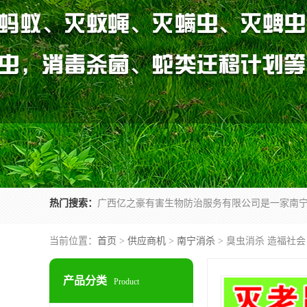
热门搜索：
当前位置：
首页
>
供应商机
>
南宁消杀
> 臭虫消杀 造福社
产品分类
Product