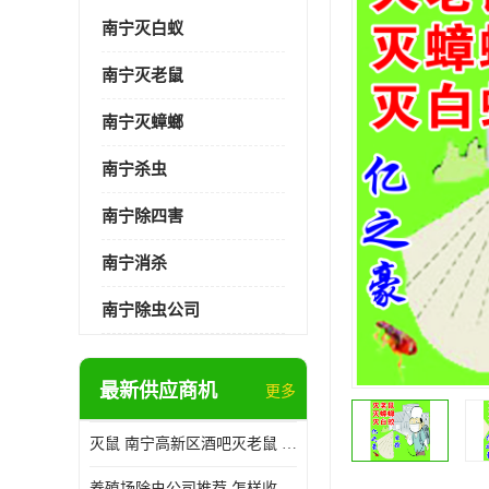
南宁灭白蚁
南宁灭老鼠
南宁灭蟑螂
南宁杀虫
南宁除四害
南宁消杀
南宁除虫公司
最新供应商机
更多
灭鼠 南宁高新区酒吧灭老鼠 诚信经营
养殖场除虫公司推荐 怎样收费 除苍蝇