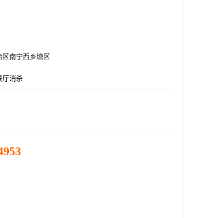
治区南宁西乡塘区
餐厅消杀
4953