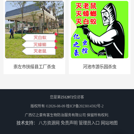
河池市游乐园杀虫
您是第
2512072
位访客
版权所有 ©2026-08-09
桂ICP备2023014592号-2
广西亿之豪有害生物防治服务有限公司
保留所有权利.
技术支持：
八方资源网
免责声明
管理员入口
网站地图