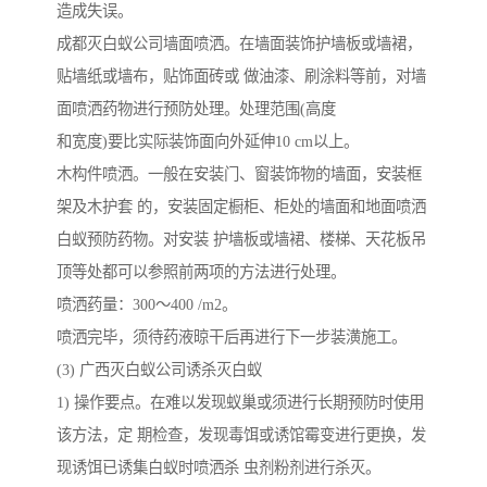
造成失误。
成都灭白蚁公司墙面喷洒。在墙面装饰护墙板或墙裙，
贴墙纸或墙布，贴饰面砖或 做油漆、刷涂料等前，对墙
面喷洒药物进行预防处理。处理范围(高度
和宽度)要比实际装饰面向外延伸10 cm以上。
木构件喷洒。一般在安装门、窗装饰物的墙面，安装框
架及木护套 的，安装固定橱柜、柜处的墙面和地面喷洒
白蚁预防药物。对安装 护墙板或墙裙、楼梯、天花板吊
顶等处都可以参照前两项的方法进行处理。
喷洒药量：300～400 /m2。
喷洒完毕，须待药液晾干后再进行下一步装潢施工。
(3) 广西灭白蚁公司诱杀灭白蚁
1) 操作要点。在难以发现蚁巢或须进行长期预防时使用
该方法，定 期检查，发现毒饵或诱馆霉变进行更换，发
现诱饵已诱集白蚁时喷洒杀 虫剂粉剂进行杀灭。