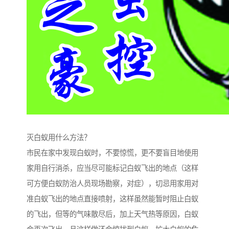
灭白蚁用什么方法？
市民在家中发现白蚁时，不要惊慌，更不要盲目地使用
家用自行消杀，应当尽可能标记白蚁飞出的地点（这样
可方便白蚁防治人员现场勘察，对症），切忌用家用对
准白蚁飞出的地点直接喷射，这样虽然能暂时阻止白蚁
的飞出，但等的气味散尽后，加上天气热等原因，白蚁