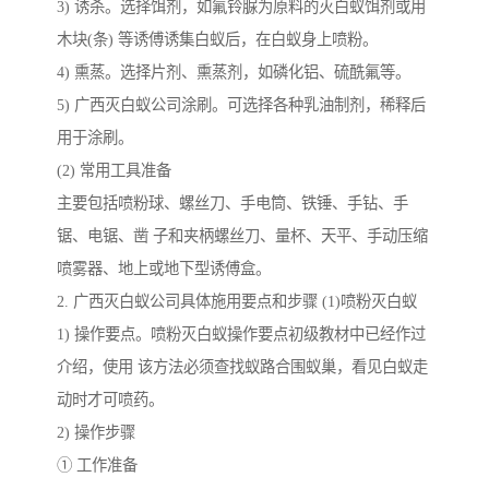
3) 诱杀。选择饵剂，如氟铃脲为原料的灭白蚁饵剂或用
木块(条) 等诱傅诱集白蚁后，在白蚁身上喷粉。
4) 熏蒸。选择片剂、熏蒸剂，如磷化铝、硫酰氟等。
5) 广西灭白蚁公司涂刷。可选择各种乳油制剂，稀释后
用于涂刷。
(2) 常用工具准备
主要包括喷粉球、螺丝刀、手电筒、铁锤、手钻、手
锯、电锯、凿 子和夹柄螺丝刀、量杯、天平、手动压缩
喷雾器、地上或地下型诱傅盒。
2. 广西灭白蚁公司具体施用要点和步骤 (1)喷粉灭白蚁
1) 操作要点。喷粉灭白蚁操作要点初级教材中已经作过
介绍，使用 该方法必须查找蚁路合围蚁巢，看见白蚁走
动时才可喷药。
2) 操作步骤
① 工作准备