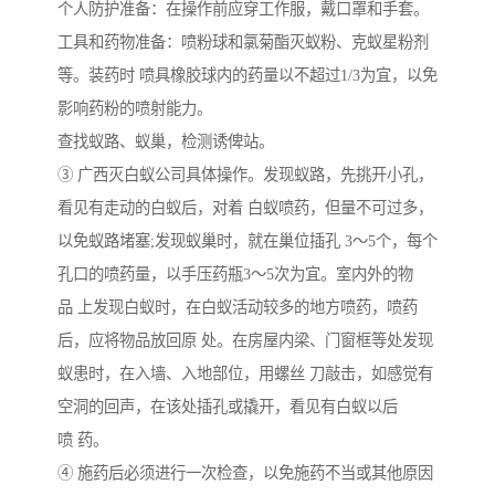
个人防护准备：在操作前应穿工作服，戴口罩和手套。
工具和药物准备：喷粉球和氯菊酯灭蚁粉、克蚁星粉剂
等。装药时 喷具橡胶球内的药量以不超过1/3为宜，以免
影响药粉的喷射能力。
查找蚁路、蚁巢，检测诱俾站。
③ 广西灭白蚁公司具体操作。发现蚁路，先挑开小孔，
看见有走动的白蚁后，对着 白蚁喷药，但量不可过多，
以免蚁路堵塞;发现蚁巢时，就在巢位插孔 3～5个，每个
孔口的喷药量，以手压药瓶3～5次为宜。室内外的物
品 上发现白蚁时，在白蚁活动较多的地方喷药，喷药
后，应将物品放回原 处。在房屋内梁、门窗框等处发现
蚁患时，在入墙、入地部位，用螺丝 刀敲击，如感觉有
空洞的回声，在该处插孔或撬开，看见有白蚁以后
喷 药。
④ 施药后必须进行一次检查，以免施药不当或其他原因