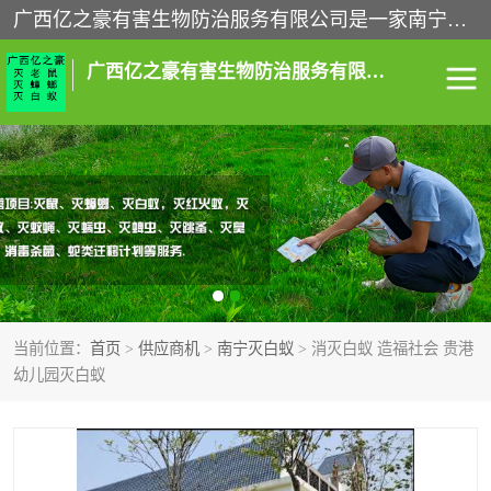
广西亿之豪有害生物防治服务有限公司是一家南宁灭鼠公司、灭蟑螂公司，南宁杀虫公司，南宁除虫公司，南宁灭跳蚤公司，南宁灭白蚁公司，南宁除四害公司,广西亿之豪有害生物防治服务有限公司专业灭蟑螂,除臭虫,其他害虫,服务上门,安全环保,售后保障,一次消杀，竭诚为您服务.
广西亿之豪有害生物防治服务有限公司
南宁灭白蚁
南宁灭老鼠
南宁灭蟑螂
南宁杀虫
南宁除四害
南宁消杀
当前位置：
首页
>
供应商机
>
南宁灭白蚁
> 消灭白蚁 造福社会 贵港
南宁除虫公司
幼儿园灭白蚁