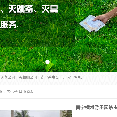
广西亿之豪有害生物防治服务有限公司是一家南宁灭鼠公司、灭蟑螂公司，南宁杀虫公司，南宁除虫公司，南宁灭跳蚤公司，南宁灭白蚁公司，南宁除四害公司,广西亿之豪有害生物防治服务有限公司专业灭蟑螂,除臭虫,其他害虫,服务上门,安全环保,售后保障,一次消杀，竭诚为您服务.
虫 讲究信誉 臭虫消杀
南宁横州游乐园杀虫