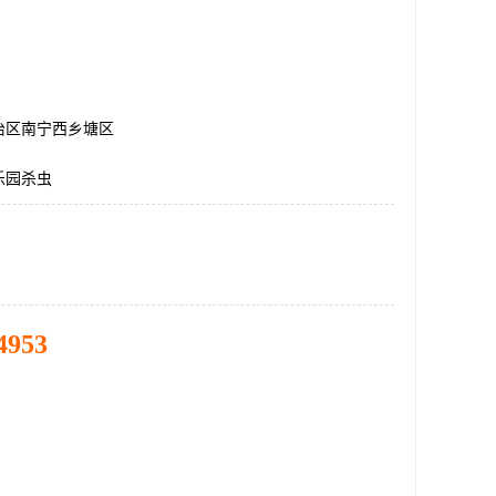
治区南宁西乡塘区
乐园杀虫
4953