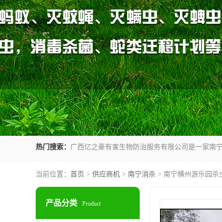
热门搜索：
当前位置：
首页
>
供应商机
>
南宁消杀
> 南宁横州游乐园杀
产品分类
Product