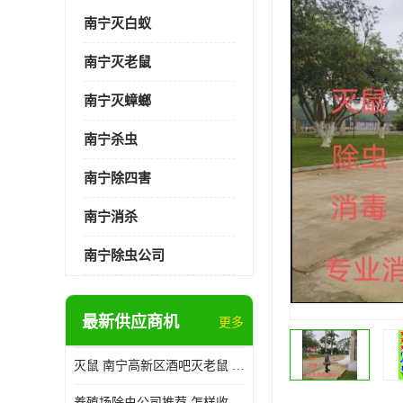
南宁灭白蚁
南宁灭老鼠
南宁灭蟑螂
南宁杀虫
南宁除四害
南宁消杀
南宁除虫公司
最新供应商机
更多
灭鼠 南宁高新区酒吧灭老鼠 诚信经营
养殖场除虫公司推荐 怎样收费 除苍蝇