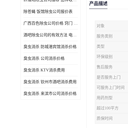
产品描述
除苍蝇 饭馆除虫公司报价表
广西百色除虫公司价格 窍门 除蟑螂
对象
酒吧除虫公司的有效方法 电话 除螨虫
服务类别
类型
臭虫消杀 防城港宾馆消杀价格
环保级别
臭虫消杀 公司消杀价格
售后服务
臭虫消杀 KTV消杀费用
是否服务上门
臭虫消杀 钦州市酒吧消杀费用
可服务上门时间
臭虫消杀 来滨市公司消杀价格
用药剂型
超过100平方
质保时间