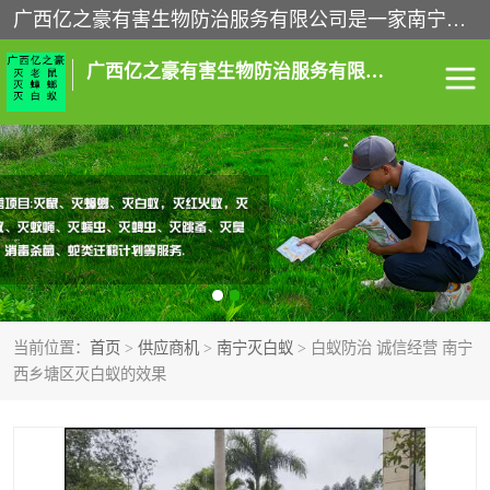
广西亿之豪有害生物防治服务有限公司是一家南宁灭鼠公司、灭蟑螂公司，南宁杀虫公司，南宁除虫公司，南宁灭跳蚤公司，南宁灭白蚁公司，南宁除四害公司,广西亿之豪有害生物防治服务有限公司专业灭蟑螂,除臭虫,其他害虫,服务上门,安全环保,售后保障,一次消杀，竭诚为您服务.
广西亿之豪有害生物防治服务有限公司
南宁灭白蚁
南宁灭老鼠
南宁灭蟑螂
南宁杀虫
南宁除四害
南宁消杀
当前位置：
首页
>
供应商机
>
南宁灭白蚁
> 白蚁防治 诚信经营 南宁
南宁除虫公司
西乡塘区灭白蚁的效果