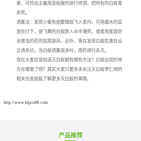
差，可挖出主巢用亚砒酸剂进行喷洒，把所有的白蚁毒
杀死。
诱集法：发现少量有翅繁殖蚁飞入室内，可用盛水的盆
放在灯下，使飞舞的白蚁跌入水中淹死，或者用家庭防
治害虫的药剂如黑旋风、必扑、等在发现白蚁危害处设
立诱杀坑，当白蚁诱集很多时，用药进行杀灭。
现在大家应该知道灭白蚁都有哪些方法？白蚁出现的地
方在哪里了吧？其实大家只要多多关注灭白蚁李仁明的
相关信息就能了解更多灭白蚁的事情。
http://www.klpco88.com
产品推荐