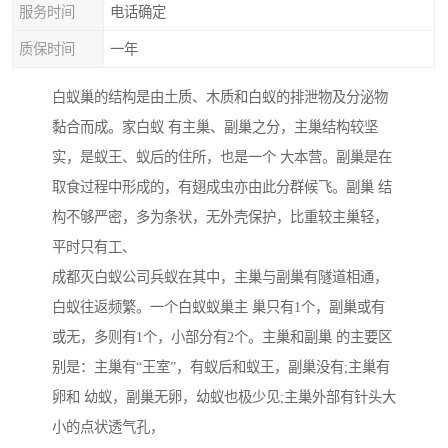
服务时间
电话确定
质保时间
一年
白蚁巢的结构是由土质、木质和白蚁的排泄物及分泌物
黏合而成。家白蚁 有主巢、副巢之分，主巢结构较坚
实，是蚁王、蚁后的住所，也是一个 大本营。副巢是在
取食过程中形成的，有翅成虫亦由此分群候飞。副巢 结
构不够严密，多为条状，无外壳保护，比重较主巢轻，
平时只有工、
成都灭白蚁公司兵蚁在其中，主巢与副巢有隧道相通，
白蚁往返频繁。一个白蚁蚁巢主 巢只有1个，副巢或有
或无，多则有1个，小部分有2个。主巢和副巢 的主要区
别是：主巢有“王室”，有蚁后和蚁王，副巢没有;主巢有
卵和 幼蚁，副巢无卵，幼蚁也极少见;主巢外部有针头大
小的点状透气孔，