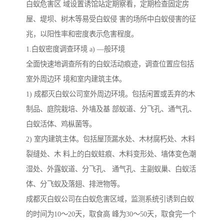
白蚁危害区 域设置诱馆站定期察看，定期检查固定房
屋、堤坝、树木等易受白蚁侵 害的场所中白蚁侵害的征
兆，以阳性率和密度表示危害程度。
1.白蚁密度调查环境 a) —般环境
全面快速地调查所有的白蚁活动痕迹，调查位置应包括
室外周边环 境和室内建筑主体。
1) 成都灭白蚁公司室外周边环境。包括闲置或丢弃的木
制品、庭院栽培、外墙及基 部蚁道、分飞孔、通气孔、
白蚁活体、鸡枞菌等。
2) 室内建筑主体。包括屋顶漏水处、木材腐朽处、木料
裂缝处、木 料上的白蚁蛀痕、木料变形处、墙体变色潮
湿处、外露蚁道、分飞孔、 通气孔、主副蚁巢、白蚁活
体、分飞蚁及落翅、排泄物等。
成都灭白蚁公司在白蚁危害区域，监测系统引诱到白蚁
的时间为10～20天，取食高 峰为30～50天，取食完一个