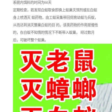
系统内饵料的时间为60天
定期检查，若发现白蚁取食即换上蚁巢灭饵剂或在白蚁
身上喷洒灭 蚁药物，由工蚁采集带回伺育幼蚁与兵蚁，
从而达到消灭整巢白蚁的目 的。该类药物的作用是慢性
的，在白蚁不知情的情况下不断带入蚁巢， 经过数月
后，可破坏整个蚁巢。