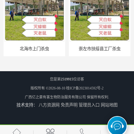
北海市上门杀虫
崇左市扶绥县工厂杀虫
您是第
2519915
位访客
版权所有 ©2026-08-10
桂ICP备2023014592号-2
广西亿之豪有害生物防治服务有限公司
保留所有权利.
技术支持：
八方资源网
免责声明
管理员入口
网站地图
河池市游乐园杀虫
百色农贸市场杀虫公司