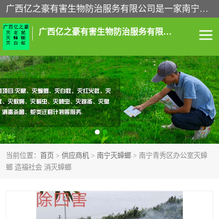
广西亿之豪有害生物防治服务有限公司是一家南宁灭鼠公司、灭蟑螂公司，南宁杀虫公司，南宁除虫公司，南宁灭跳蚤公司，南宁灭白蚁公司，南宁除四害公司,广西亿之豪有害生物防治服务有限公司专业灭蟑螂,除臭虫,其他害虫,服务上门,安全环保,售后保障,一次消杀，竭诚为您服务.
广西亿之豪有害生物防治服务有限公司
南宁灭白蚁
南宁灭老鼠
南宁灭蟑螂
南宁杀虫
南宁除四害
南宁消杀
当前位置：
首页
>
供应商机
>
南宁灭蟑螂
> 南宁青秀区办公室灭蟑
南宁除虫公司
螂 造福社会 消灭蟑螂