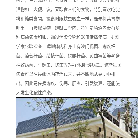
极差，主要靠爬行。它食性异常广泛，既取食人类的排
泄物如：大便、痰，又取食人们的食物，特别喜欢吃淀
粉和糖类食物。摄食时跟蚊虫吸血一样，是先将其胃物
吐出，再吸取食物。蟑螂口腔内，特别是肠道内带有多
种病菌病毒和卵，通过污染食物和器皿传播疾病。据科
学家化验检查，蟑螂体内和身上有沙门氏菌、痢疾杆
菌、葡萄杆菌、结核杆菌、绿脓杆菌、黄曲霉菌等40多
种致病菌；有蛔虫、钩虫等7种卵和肝炎病毒。这些病菌
病毒可以在蟑螂体内存活12天，并不断地从粪便中排
出。因此易传播痢疾、伤寒、肝炎、引发腹泄，还能使
人发生化脓性感染。