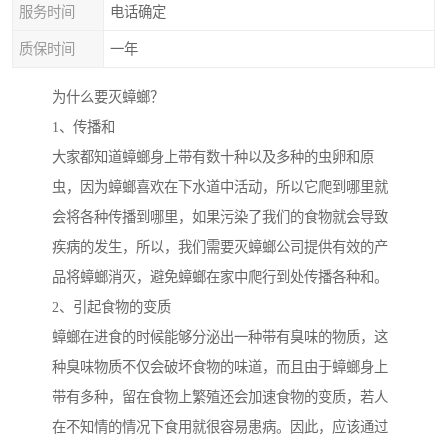
服务时间
电话确定
质保时间
一年
为什么要灭蟑螂？
1、传播和
大家都知道蟑螂身上带有数十种以及多种的虫卵和原
虫，因为蟑螂喜欢在下水道中活动，所以它爬到哪里就
会将各种传播到哪里，如果污染了我们的食物就会导致
疾病的发生，所以，我们需要灭蟑螂公司提供有效的产
品将蟑螂消灭，避免蟑螂在家中爬行到处传播各种和。
2、引起食物的变质
蟑螂在进食的时候能够分泌出一种带有臭味的物质，这
种臭味物质不仅会破坏食物的味道，而且由于蟑螂身上
带有多种，留在食物上繁殖还会加速食物的变质，若人
在不知情的情况下食用就很容易患病。因此，应该通过