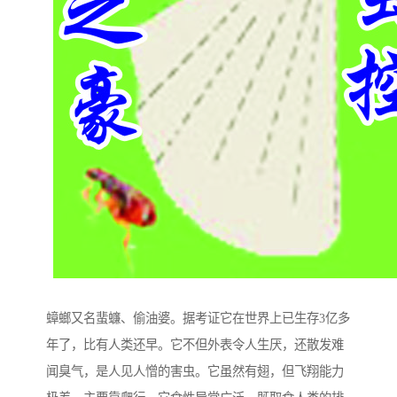
蟑螂又名蜚蠊、偷油婆。据考证它在世界上已生存3亿多
年了，比有人类还早。它不但外表令人生厌，还散发难
闻臭气，是人见人憎的害虫。它虽然有翅，但飞翔能力