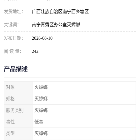
发货地址：
广西壮族自治区南宁西乡塘区
关键词：
南宁青秀区办公室灭蟑螂
发布日期：
2026-08-10
阅 读 量：
242
产品描述
对象
灭蟑螂
规格
灭蟑螂
服务类别
灭蟑螂
毒性
低毒
类型
灭蟑螂