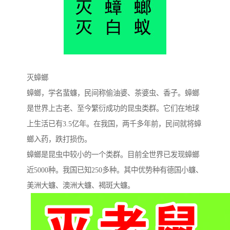
灭蟑螂
蟑螂，学名蜚蠊，民间称偷油婆、茶婆虫、香子。蟑螂
是世界上古老、至今繁衍成功的昆虫类群。它们在地球
上生活已有3.5亿年。在我国，两千多年前，民间就将蟑
螂入药，跌打损伤。
蟑螂是昆虫中较小的一个类群。目前全世界已发现蟑螂
近5000种。我国已知250多种。其中优势种有德国小蠊、
美洲大蠊、澳洲大蠊、褐斑大蠊。