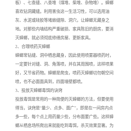
板）、七查缝、八查堆（煤堆、柴堆、杂物堆）。蟑螂
喜欢钻洞藏缝。利用害虫这一生活习性，可以选用油
灰、水泥或硅胶等堵嵌缝隙、洞穴，让蟑螂无藏身之
地。对那些内墙结构严重破损、家具陈旧的厨房，要消
灭蟑螂，就必须彻底修缮房屋、更新家具。
2、合理喷药灭蟑螂
蟑螂常钻缝、洞中栖息藏身，因此使用喷雾器喷药时，
一定要针对缝、洞、角落喷，并在其周围喷，这样喷果
好，又节省药物。蟑螂是爬虫，喷药灭蟑螂切勿朝空间
喷，也不必面面具到，四面墙壁都喷。
3、投放灭蟑螂毒饵的诀窍
投放毒饵是常用的一种简便的灭蟑螂的方法，但要使用
得当，诀窍是“量少、点多、面广”，即是在一间房内点
多一些，每个点上用药量少些，分布面要广些。这样蟑
螂从栖息场所爬出来就能吃到毒饵，杀灭效果显箸。为