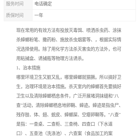
服务时间
电话确定
质保时间
一年
现在常用的有效方法有投放灭毒饵、喷洒杀虫药、涂抹
杀蟑螂粉笔、撒药粉、施放杀虫烟雾等、，根据实际情
况选择使用。除了用化学方法杀灭害虫的方法外，也可
用粘捕盒、诱捕瓶等物理方法诱杀。
1、治本措施
哪里环境卫生又脏又乱，哪里蟑螂就猖獗。所以搞好卫
生，治理环境是治本措施。杀灭室内的蟑螂首先要搞好
卫生以及清除蟑螂栖息条件，广泛开展堵洞抹缝和“八
查”活动，清除蟑螂栖息地卵鞘、蟑迹。蟑迹是指虫尸、
残存肢、体、翅、蜕皮、蟑螂屎、空瘪卵鞘等。“八查”
是指：一查桌、二查柜、三查椅、四查口（下水道
口）、五查池（洗涤池）、六查案（食品加工的案