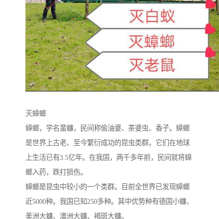
灭蟑螂
蟑螂，学名蜚蠊，民间称偷油婆、茶婆虫、香子。蟑螂
是世界上古老、至今繁衍成功的昆虫类群。它们在地球
上生活已有3.5亿年。在我国，两千多年前，民间就将蟑
螂入药，跌打损伤。
蟑螂是昆虫中较小的一个类群。目前全世界已发现蟑螂
近5000种。我国已知250多种。其中优势种有德国小蠊、
美洲大蠊、澳洲大蠊、褐斑大蠊。