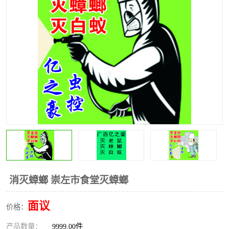
消灭蟑螂 崇左市食堂灭蟑螂
面议
价格：
产品数量：
9999.00件