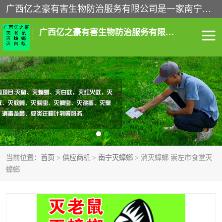
广西亿之豪有害生物防治服务有限公司是一家南宁灭鼠公司、灭蟑螂公司，南宁杀虫公司，南宁除虫公司，南宁灭跳蚤公司，南宁灭白蚁公司，南宁除四害公司,广西亿之豪有害生物防治服务有限公司专业灭蟑螂,除臭虫,其他害虫,服务上门,安全环保,售后保障,一次消杀，竭诚为您服务.
广西亿之豪有害生物防治服务有限公司
南宁灭白蚁
南宁灭老鼠
南宁灭蟑螂
南宁杀虫
南宁除四害
南宁消杀
当前位置：
首页
>
供应商机
>
南宁灭蟑螂
> 消灭蟑螂 崇左市食堂灭
南宁除虫公司
蟑螂