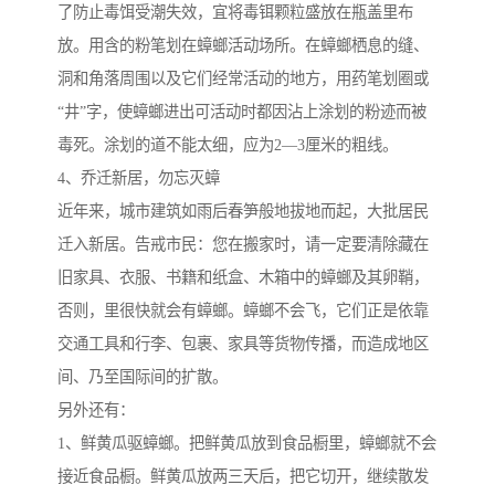
了防止毒饵受潮失效，宜将毒铒颗粒盛放在瓶盖里布
放。用含的粉笔划在蟑螂活动场所。在蟑螂栖息的缝、
洞和角落周围以及它们经常活动的地方，用药笔划圈或
“井”字，使蟑螂进出可活动时都因沾上涂划的粉迹而被
毒死。涂划的道不能太细，应为2—3厘米的粗线。
4、乔迁新居，勿忘灭蟑
近年来，城市建筑如雨后春笋般地拔地而起，大批居民
迁入新居。告戒市民：您在搬家时，请一定要清除藏在
旧家具、衣服、书籍和纸盒、木箱中的蟑螂及其卵鞘，
否则，里很快就会有蟑螂。蟑螂不会飞，它们正是依靠
交通工具和行李、包裹、家具等货物传播，而造成地区
间、乃至国际间的扩散。
另外还有：
1、鲜黄瓜驱蟑螂。把鲜黄瓜放到食品橱里，蟑螂就不会
接近食品橱。鲜黄瓜放两三天后，把它切开，继续散发