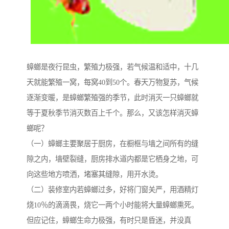
蟑螂是夜行昆虫，繁殖力极强，若气候温和适中，十几
天就能繁殖一窝，每窝40到50个。春天万物复苏，气候
逐渐变暖，是蟑螂繁殖强的季节，此时消灭一只蟑螂就
等于夏秋季节消灭数百上千个。那么，又该怎样消灭蟑
螂呢？
（一）蟑螂主要聚居于厨房，在橱框与墙之间所有的缝
隙之内，墙壁裂缝，厨房排水道内都是它栖身之地，可
向这些地方喷洒，堵塞其缝隙，用开水烫。
（二）装修室内若蟑螂过多，好将门窗关严，用酒精灯
烧10％的滴滴畏，烧它一两个小时能将大量蟑螂熏死。
但应记住，蟑螂生命力极强，有时只是昏迷，并没真