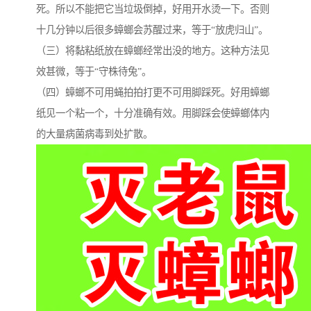
死。所以不能把它当垃圾倒掉，好用开水烫一下。否则
十几分钟以后很多蟑螂会苏醒过来，等于“放虎归山”。
（三）将黏粘纸放在蟑螂经常出没的地方。这种方法见
效甚微，等于“守株待兔”。
（四）蟑螂不可用蝇拍拍打更不可用脚踩死。好用蟑螂
纸见一个粘一个，十分准确有效。用脚踩会使蟑螂体内
的大量病菌病毒到处扩散。