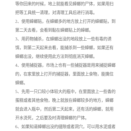
等你回来的时候，地上就能看见蟑螂的尸体，如果用扫
把等工具统一清理，对清理工具后进行消毒。
2、使用蟑螂贴，在蟑螂多的地方放上打开的蟑螂贴，到
第二天去看，会看到黏在蟑螂贴上的蟑螂。
3、用药物捕杀，在蟑螂出没的地段放上一些有毒的诱
饵，到第二天起来去看，能捕杀到一些蟑螂，如果还有
蟑螂出没，继续使用此方法到彻底消灭蟑螂。
4、使用捕捉器，市场上也有一些捕捉器是用来捕捉蟑螂
的，在家里放上打开的捕捉器，里面放上食物，能擒住
蟑螂。
5、先用一只口较小体较大的瓶中，在里面放上一些香的
蛋糕或者其他食物，晚上就放在蟑螂较多的地方，蟑螂
就会进入瓶中，然后第二天起来，还有活的蟑螂，就用
开水烫死，之后要及时清理蟑螂的尸体。
6、如果知道蟑螂出没的缝隙或者洞穴，可以用水泥或者