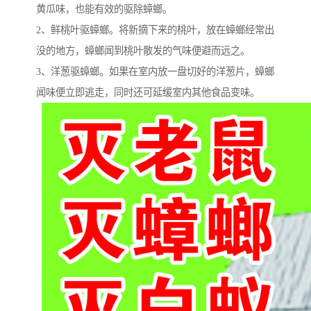
黄瓜味，也能有效的驱除蟑螂。
2、鲜桃叶驱蟑螂。将新摘下来的桃叶，放在蟑螂经常出
没的地方，蟑螂闻到桃叶散发的气味便避而远之。
3、洋葱驱蟑螂。如果在室内放一盘切好的洋葱片，蟑螂
闻味便立即逃走，同时还可延缓室内其他食品变味。