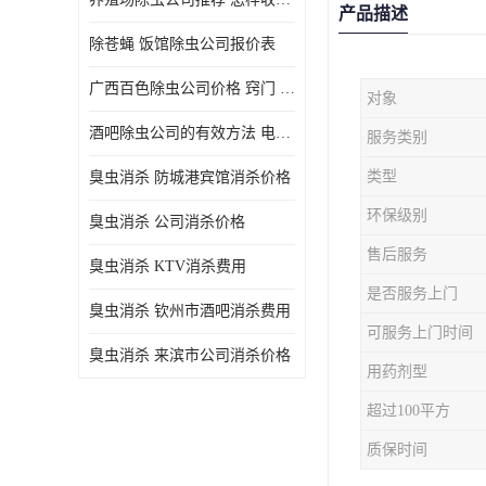
产品描述
除苍蝇 饭馆除虫公司报价表
广西百色除虫公司价格 窍门 除蟑螂
对象
酒吧除虫公司的有效方法 电话 除螨虫
服务类别
类型
臭虫消杀 防城港宾馆消杀价格
环保级别
臭虫消杀 公司消杀价格
售后服务
臭虫消杀 KTV消杀费用
是否服务上门
臭虫消杀 钦州市酒吧消杀费用
可服务上门时间
臭虫消杀 来滨市公司消杀价格
用药剂型
超过100平方
质保时间