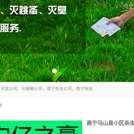
广西亿之豪有害生物防治服务有限公司是一家南宁灭鼠公司、灭蟑螂公司，南宁杀虫公司，南宁除虫公司，南宁灭跳蚤公司，南宁灭白蚁公司，南宁除四害公司,广西亿之豪有害生物防治服务有限公司专业灭蟑螂,除臭虫,其他害虫,服务上门,安全环保,售后保障,一次消杀，竭诚为您服务.
虫
南宁马山县小区杀