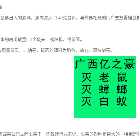
法
内鼠易出入的漏洞，洞内塞入20-40克鼠饵，与外界相通的门户要放置档鼠
平米的房间放置2-3个鼠夹、或粘板、或鼠笼。
：选用氟鼠灵、、钠等，鼠药的饵料为稻谷、蜡丸、颗粒剂等。
灭四害公司去除虫害于一些餐饮行业来说，虫害的影响是巨大的，特别是