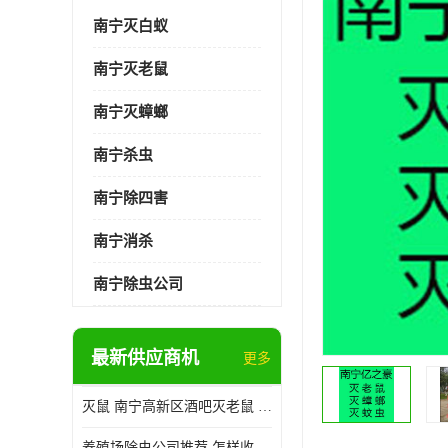
南宁灭白蚁
南宁灭老鼠
南宁灭蟑螂
南宁杀虫
南宁除四害
南宁消杀
南宁除虫公司
最新供应商机
更多
灭鼠 南宁高新区酒吧灭老鼠 诚信经营
养殖场除虫公司推荐 怎样收费 除苍蝇