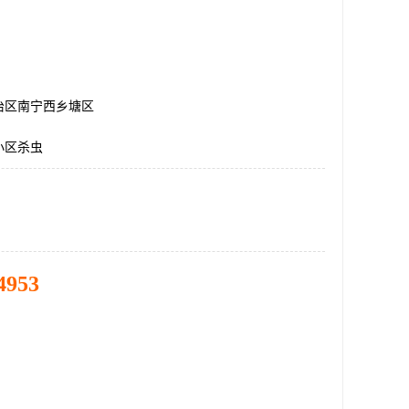
治区南宁西乡塘区
小区杀虫
4953