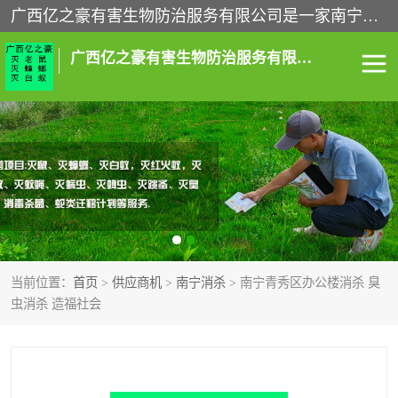
广西亿之豪有害生物防治服务有限公司是一家南宁灭鼠公司、灭蟑螂公司，南宁杀虫公司，南宁除虫公司，南宁灭跳蚤公司，南宁灭白蚁公司，南宁除四害公司,广西亿之豪有害生物防治服务有限公司专业灭蟑螂,除臭虫,其他害虫,服务上门,安全环保,售后保障,一次消杀，竭诚为您服务.
广西亿之豪有害生物防治服务有限公司
南宁灭白蚁
南宁灭老鼠
南宁灭蟑螂
南宁杀虫
南宁除四害
南宁消杀
当前位置：
首页
>
供应商机
>
南宁消杀
> 南宁青秀区办公楼消杀 臭
南宁除虫公司
虫消杀 造福社会