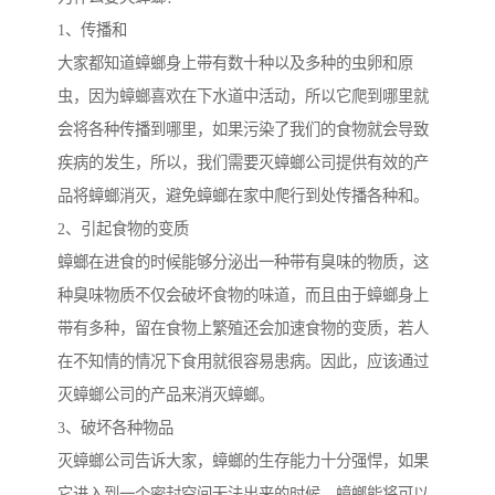
1、传播和
大家都知道蟑螂身上带有数十种以及多种的虫卵和原
虫，因为蟑螂喜欢在下水道中活动，所以它爬到哪里就
会将各种传播到哪里，如果污染了我们的食物就会导致
疾病的发生，所以，我们需要灭蟑螂公司提供有效的产
品将蟑螂消灭，避免蟑螂在家中爬行到处传播各种和。
2、引起食物的变质
蟑螂在进食的时候能够分泌出一种带有臭味的物质，这
种臭味物质不仅会破坏食物的味道，而且由于蟑螂身上
带有多种，留在食物上繁殖还会加速食物的变质，若人
在不知情的情况下食用就很容易患病。因此，应该通过
灭蟑螂公司的产品来消灭蟑螂。
3、破坏各种物品
灭蟑螂公司告诉大家，蟑螂的生存能力十分强悍，如果
它进入到一个密封空间无法出来的时候，蟑螂能将可以