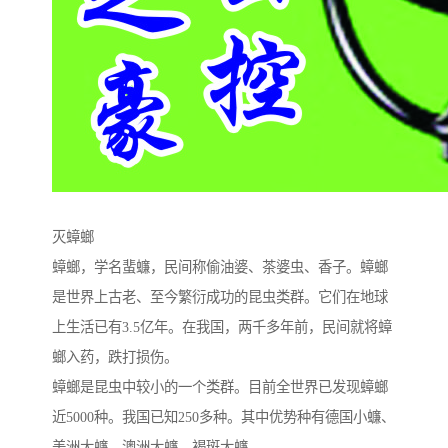
灭蟑螂
蟑螂，学名蜚蠊，民间称偷油婆、茶婆虫、香子。蟑螂
是世界上古老、至今繁衍成功的昆虫类群。它们在地球
上生活已有3.5亿年。在我国，两千多年前，民间就将蟑
螂入药，跌打损伤。
蟑螂是昆虫中较小的一个类群。目前全世界已发现蟑螂
近5000种。我国已知250多种。其中优势种有德国小蠊、
美洲大蠊、澳洲大蠊、褐斑大蠊。