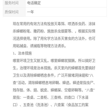
服务时间
电话确定
质保时间
一年
现在常用的有效方法有投放灭毒饵、喷洒杀虫药、涂抹
杀蟑螂粉笔、撒药粉、施放杀虫烟雾等、，根据实际情
况选择使用。除了用化学方法杀灭害虫的方法外，也可
用粘捕盒、诱捕瓶等物理方法诱杀。
1、治本措施
哪里环境卫生又脏又乱，哪里蟑螂就猖獗。所以搞好卫
生，治理环境是治本措施。杀灭室内的蟑螂首先要搞好
卫生以及清除蟑螂栖息条件，广泛开展堵洞抹缝和“八
查”活动，清除蟑螂栖息地卵鞘、蟑迹。蟑迹是指虫尸、
残存肢、体、翅、蜕皮、蟑螂屎、空瘪卵鞘等。“八查”
是指：一查桌、二查柜、三查椅、四查口（下水道
口）、五查池（洗涤池）、六查案（食品加工的案