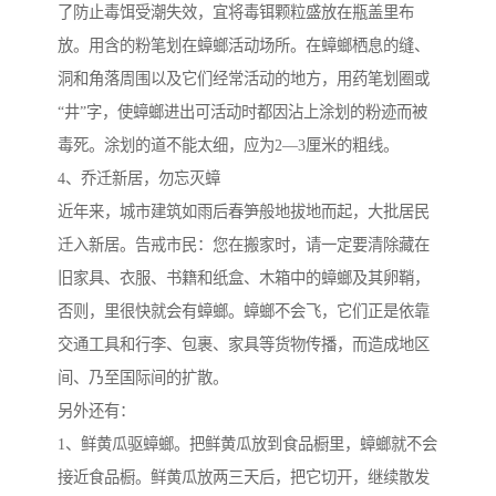
了防止毒饵受潮失效，宜将毒铒颗粒盛放在瓶盖里布
放。用含的粉笔划在蟑螂活动场所。在蟑螂栖息的缝、
洞和角落周围以及它们经常活动的地方，用药笔划圈或
“井”字，使蟑螂进出可活动时都因沾上涂划的粉迹而被
毒死。涂划的道不能太细，应为2—3厘米的粗线。
4、乔迁新居，勿忘灭蟑
近年来，城市建筑如雨后春笋般地拔地而起，大批居民
迁入新居。告戒市民：您在搬家时，请一定要清除藏在
旧家具、衣服、书籍和纸盒、木箱中的蟑螂及其卵鞘，
否则，里很快就会有蟑螂。蟑螂不会飞，它们正是依靠
交通工具和行李、包裹、家具等货物传播，而造成地区
间、乃至国际间的扩散。
另外还有：
1、鲜黄瓜驱蟑螂。把鲜黄瓜放到食品橱里，蟑螂就不会
接近食品橱。鲜黄瓜放两三天后，把它切开，继续散发