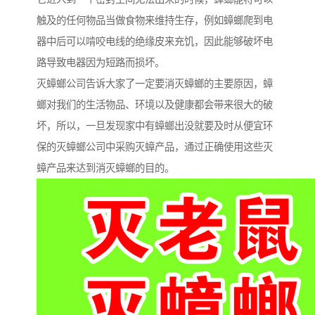
触及的任何物品当做食物来维持生存，例如蟑螂爬到电
器中后可以啃咬电线的绝缘皮来充饥，因此能够破坏电
路导致电器因为短路而损坏。
灭蟑螂公司告诉大家了一定要消灭蟑螂的主要原因，蟑
螂对我们的生活物品、环境以及健康都会带来很大的破
坏，所以，一旦发现家中有蟑螂出没就要及时从便宜环
保的灭蟑螂公司中采购灭蟑产品，通过正确使用这些灭
蟑产品来达到消灭蟑螂的目的。