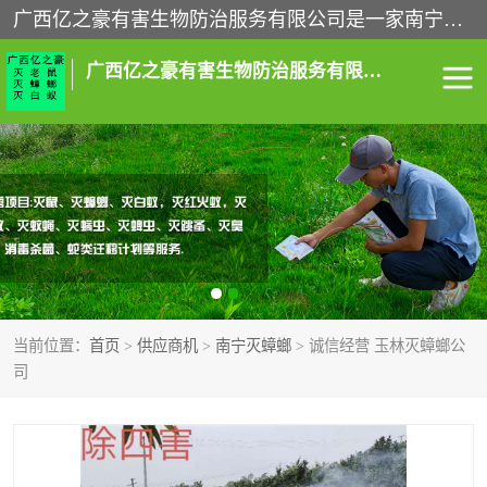
广西亿之豪有害生物防治服务有限公司是一家南宁灭鼠公司、灭蟑螂公司，南宁杀虫公司，南宁除虫公司，南宁灭跳蚤公司，南宁灭白蚁公司，南宁除四害公司,广西亿之豪有害生物防治服务有限公司专业灭蟑螂,除臭虫,其他害虫,服务上门,安全环保,售后保障,一次消杀，竭诚为您服务.
广西亿之豪有害生物防治服务有限公司
南宁灭白蚁
南宁灭老鼠
南宁灭蟑螂
南宁杀虫
南宁除四害
南宁消杀
当前位置：
首页
>
供应商机
>
南宁灭蟑螂
> 诚信经营 玉林灭蟑螂公
南宁除虫公司
司