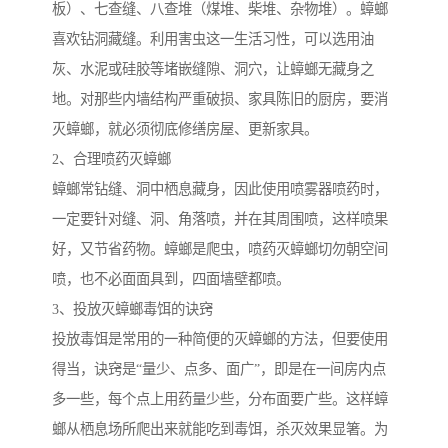
板）、七查缝、八查堆（煤堆、柴堆、杂物堆）。蟑螂
喜欢钻洞藏缝。利用害虫这一生活习性，可以选用油
灰、水泥或硅胶等堵嵌缝隙、洞穴，让蟑螂无藏身之
地。对那些内墙结构严重破损、家具陈旧的厨房，要消
灭蟑螂，就必须彻底修缮房屋、更新家具。
2、合理喷药灭蟑螂
蟑螂常钻缝、洞中栖息藏身，因此使用喷雾器喷药时，
一定要针对缝、洞、角落喷，并在其周围喷，这样喷果
好，又节省药物。蟑螂是爬虫，喷药灭蟑螂切勿朝空间
喷，也不必面面具到，四面墙壁都喷。
3、投放灭蟑螂毒饵的诀窍
投放毒饵是常用的一种简便的灭蟑螂的方法，但要使用
得当，诀窍是“量少、点多、面广”，即是在一间房内点
多一些，每个点上用药量少些，分布面要广些。这样蟑
螂从栖息场所爬出来就能吃到毒饵，杀灭效果显箸。为