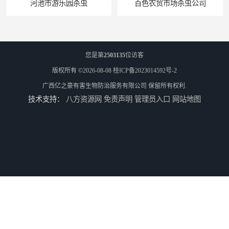
河池市游乐园杀虫
百色农贸市场杀虫公司
您是第
2503135
位访客
版权所有 ©2026-08-08
桂ICP备2023014592号-2
广西亿之豪有害生物防治服务有限公司
保留所有权利.
技术支持：
八方资源网
免责声明
管理员入口
网站地图
防城港上门杀虫
酒店杀虫公司