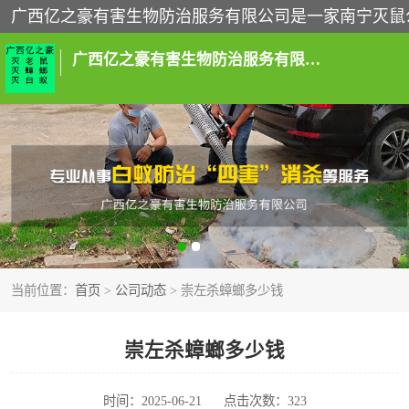
广西亿之豪有害生物防治服务有限公司
南宁灭白蚁
南宁灭蟑螂
南宁除四害
当前位置：
首页
>
公司动态
> 崇左杀蟑螂多少钱
南宁除虫公司
崇左杀蟑螂多少钱
时间：2025-06-21
点击次数：323